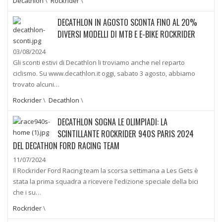
Decathlon
\
Rockrider
\
DECATHLON IN AGOSTO SCONTA FINO AL 20%
DIVERSI MODELLI DI MTB E E-BIKE ROCKRIDER
03/08/2024
Gli sconti estivi di Decathlon li troviamo anche nel reparto
ciclismo. Su www.decathlon.it oggi, sabato 3 agosto, abbiamo
trovato alcuni…
Rockrider
\
Decathlon
\
DECATHLON SOGNA LE OLIMPIADI: LA
SCINTILLANTE ROCKRIDER 940S PARIS 2024
DEL DECATHON FORD RACING TEAM
11/07/2024
Il Rockrider Ford Racing team la scorsa settimana a Les Gets è
stata la prima squadra a ricevere l'edizione speciale della bici
che i su…
Rockrider
\