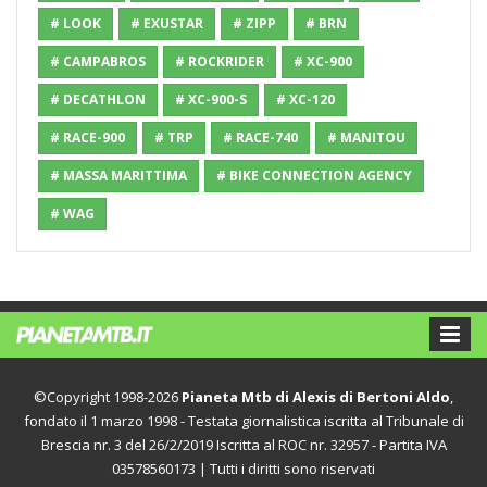
# LOOK
# EXUSTAR
# ZIPP
# BRN
# CAMPABROS
# ROCKRIDER
# XC-900
# DECATHLON
# XC-900-S
# XC-120
# RACE-900
# TRP
# RACE-740
# MANITOU
# MASSA MARITTIMA
# BIKE CONNECTION AGENCY
# WAG
©Copyright 1998-2026
Pianeta Mtb di Alexis di Bertoni Aldo
,
fondato il 1 marzo 1998 - Testata giornalistica iscritta al Tribunale di
Brescia nr. 3 del 26/2/2019 Iscritta al ROC nr. 32957 - Partita IVA
03578560173 | Tutti i diritti sono riservati