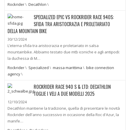
Rockrider
\
Decathlon
\
SPECIALIZED EPIC VS ROCKRIDER RACE 940S:
SFIDA TRA ARISTOCRAZIA E PROLETARIATO
DELLA MOUNTAIN BIKE
30/12/2024
L’eterna sfida tra aristocrazia e proletariato in salsa
mountainbike. Abbiamo testato due mtb iconiche e agli antipodi:
la duchessa di M…
Rockrider
\
Specialized
\
massa marittima
\
bike connection
agency
\
ROCKRIDER RACE 940 S & LTD: DECATHLON
TOGLIE I VELI A DUE MODELLI 2025
12/10/2024
Decathlon mantiene la tradizione, quella di presentare le novità
Rockrider dell'anno successivo in occasione della Roc d'Azur, la
manife…