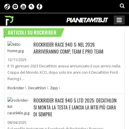
ARTICOLI SU ROCKRIDER
ROCKRIDER RACE 940 S: NEL 2026
ARRIVERANNO COMP, TEAM E PRO TEAM
12/11/2025
Il 15 gennaio 2023 Decathlon aveva annunciato il suo arrivo nella
Coppa del Mondo XCO, dopo solo tre anni con il Decathlon Ford
Racing t…
Rockrider
\
Decathlon
\
Zipp
\
ROCKRIDER RACE 940 S LTD 2025: DECATHLON
SI MONTA LA TESTA E LANCIA LA MTB PIÙ CARA
DI SEMPRE
08/04/2025
Sul profilo Instagram e Facebook di Rockrider i francesi