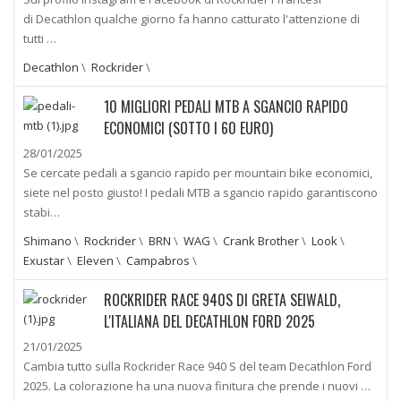
di Decathlon qualche giorno fa hanno catturato l'attenzione di
tutti …
Decathlon
\
Rockrider
\
10 MIGLIORI PEDALI MTB A SGANCIO RAPIDO
ECONOMICI (SOTTO I 60 EURO)
28/01/2025
Se cercate pedali a sgancio rapido per mountain bike economici,
siete nel posto giusto! I pedali MTB a sgancio rapido garantiscono
stabi…
Shimano
\
Rockrider
\
BRN
\
WAG
\
Crank Brother
\
Look
\
Exustar
\
Eleven
\
Campabros
\
ROCKRIDER RACE 940S DI GRETA SEIWALD,
L'ITALIANA DEL DECATHLON FORD 2025
21/01/2025
Cambia tutto sulla Rockrider Race 940 S del team Decathlon Ford
2025. La colorazione ha una nuova finitura che prende i nuovi …