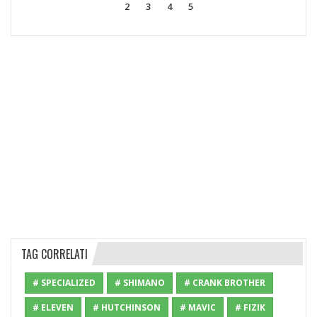
2
3
4
5
TAG CORRELATI
# SPECIALIZED
# SHIMANO
# CRANK BROTHER
# ELEVEN
# HUTCHINSON
# MAVIC
# FIZIK