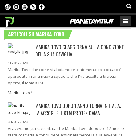
ARTICOLI SU MARIKA-TOVO
MARIKA TOVO CI AGGIORNA SULLA CONDIZIONE
DELLA SUA CAVIGLIA
10/01/2020
Marika Tovo che come vi abbiamo recentemente raccontato è
approdata in una nuova squadra che l'ha accolta a braccia
aperto, il team KTM …
Marika-tovo
\
MARIKA TOVO DOPO 1 ANNO TORNA IN ITALIA.
LA ACCOGLIE IL KTM PROTEK DAMA
01/01/2020
Vi avevamo già raccontata che Marika Tovo dopo soli 12 mesi è
stata costretta a concludere anticipatamente la sua avventura