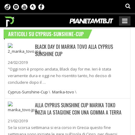
ARTICOLI SU CYPRUS-SUNSHINE-CUP
BLACK DAY DI MARIKA TOVO ALLA CYPRUS
SUNSHINE CUP
24/02/2019
"Oggi non è proprio andata, Black day for me. Ieri è stata
veramente dura e oggi ne ho risentito tanto, ho deciso di
concludere dopo il …
Cyprus-Sunshine-Cup
\
Marika-tovo
\
ALLA CYPRUS SUNSHINE CUP MARIKA TOKO
INIZIA LA STAGIONE CON UNA GOMMA A TERRA
21/02/2019
Se la scorsa settimana si era corso in Grecia questo fine
settimana sono iniziate le gare sull'isola di Cipro, per diversi