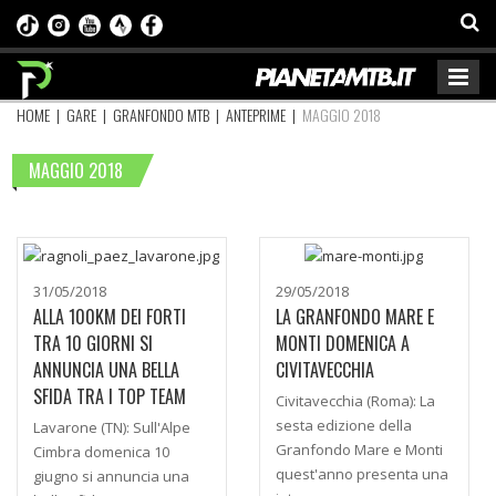
HOME
|
GARE
|
GRANFONDO MTB
|
ANTEPRIME
|
MAGGIO 2018
MAGGIO 2018
31/05/2018
29/05/2018
ALLA 100KM DEI FORTI
LA GRANFONDO MARE E
TRA 10 GIORNI SI
MONTI DOMENICA A
ANNUNCIA UNA BELLA
CIVITAVECCHIA
SFIDA TRA I TOP TEAM
Civitavecchia (Roma): La
sesta edizione della
Lavarone (TN): Sull'Alpe
Granfondo Mare e Monti
Cimbra domenica 10
quest'anno presenta una
giugno si annuncia una