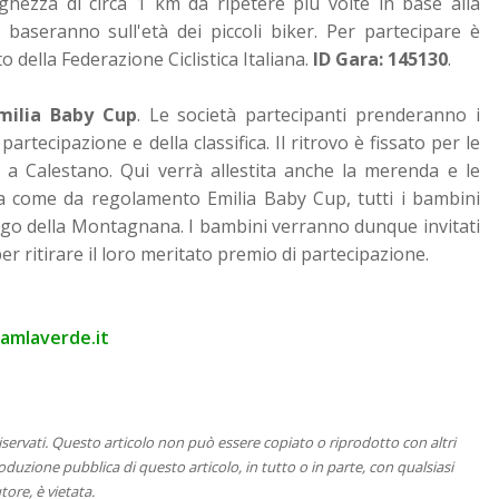
nghezza di circa 1 km da ripetere più volte in base alla
i baseranno sull'età dei piccoli biker. Per partecipare è
to della Federazione Ciclistica Italiana.
ID Gara: 145130
.
milia Baby Cup
. Le società partecipanti prenderanno i
partecipazione e della classifica. Il ritrovo è fissato per le
i a Calestano. Qui verrà allestita anche la merenda e le
ia come da regolamento Emilia Baby Cup, tutti i bambini
logo della Montagnana. I bambini verranno dunque invitati
per ritirare il loro meritato premio di partecipazione.
amlaverde.it
 riservati. Questo articolo non può essere copiato o riprodotto con altri
duzione pubblica di questo articolo, in tutto o in parte, con qualsiasi
tore, è vietata.