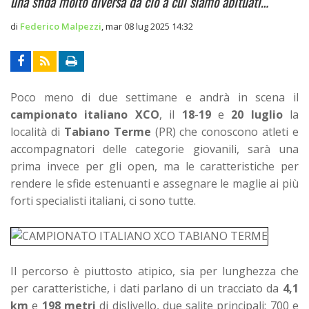
una sfida molto diversa da ciò a cui siamo abituati…
di
Federico Malpezzi
,
mar 08 lug 2025 14:32
Poco meno di due settimane e andrà in scena il
campionato italiano XCO
, il
18
-
19
e
20 luglio
la
località di
Tabiano Terme
(PR) che conoscono atleti e
accompagnatori delle categorie giovanili, sarà una
prima invece per gli open, ma le caratteristiche per
rendere le sfide estenuanti e assegnare le maglie ai più
forti specialisti italiani, ci sono tutte.
Il percorso è piuttosto atipico, sia per lunghezza che
per caratteristiche, i dati parlano di un tracciato da
4,1
km
e
198 metri
di dislivello, due salite principali: 700 e