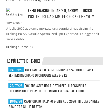
FRENI BRAKING INCAS 2.0, ARRIVA IL DISCO
POSTERIORE DA 3 MM. PER E-BIKE E GRAVITY
18/12/2020
A luglio 2020 avevamo montato una coppia di nuovissimi freni
Braking INCAS 2.0 sulla Specialized Epic Expert 2021 eleggendoli
senza dubb…
Braking
\
Incas-2
\
LE PIÙ LETTE DI: E-BIKE
24/07/26
TREK LANCIA L'ALLARME E-MTB: SENZA LIMITI CHIARI I
SENTIERI RISCHIANO DI CHIUDERE ALLE E-BIKE
22/07/26
FOX TRANSFER NEO E-OPTIMIZED: IL REGGISELLA
ELETTRONICO PER E-MTB CHE PRENDE ENERGIA DALLA BICI
18/07/26
CAMPIONATO ITALIANO E-MTB XCO 2026: TITOLI A DANIELE
BRAIDOT E GIULIA BERTONI