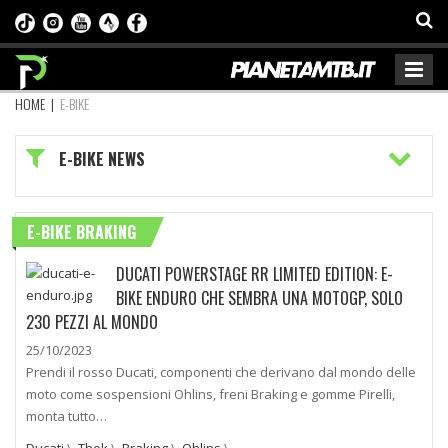
HOME
|
E-BIKE
E-BIKE NEWS
E-BIKE BRAKING
DUCATI POWERSTAGE RR LIMITED EDITION: E-
BIKE ENDURO CHE SEMBRA UNA MOTOGP, SOLO
230 PEZZI AL MONDO
25/10/2023
Prendi il rosso Ducati, componenti che derivano dal mondo delle
moto come sospensioni Ohlins, freni Braking e gomme Pirelli,
monta tutto…
Ducati
\
Thok
\
Braking
\
Ohlins
\