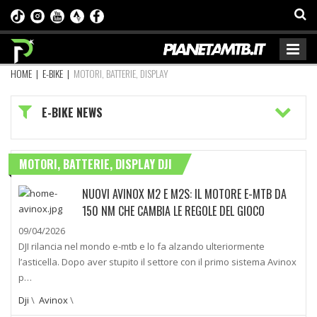
HOME
|
E-BIKE
|
MOTORI, BATTERIE, DISPLAY
E-BIKE NEWS
MOTORI, BATTERIE, DISPLAY DJI
NUOVI AVINOX M2 E M2S: IL MOTORE E-MTB DA
150 NM CHE CAMBIA LE REGOLE DEL GIOCO
09/04/2026
DJI rilancia nel mondo e-mtb e lo fa alzando ulteriormente
l’asticella. Dopo aver stupito il settore con il primo sistema Avinox
p…
Dji
\
Avinox
\