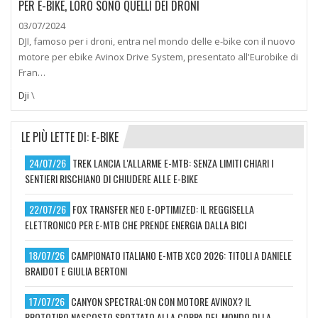
PER E-BIKE, LORO SONO QUELLI DEI DRONI
03/07/2024
DJI, famoso per i droni, entra nel mondo delle e-bike con il nuovo
motore per ebike Avinox Drive System, presentato all'Eurobike di
Fran…
Dji
\
LE PIÙ LETTE DI: E-BIKE
24/07/26
TREK LANCIA L'ALLARME E-MTB: SENZA LIMITI CHIARI I
SENTIERI RISCHIANO DI CHIUDERE ALLE E-BIKE
22/07/26
FOX TRANSFER NEO E-OPTIMIZED: IL REGGISELLA
ELETTRONICO PER E-MTB CHE PRENDE ENERGIA DALLA BICI
18/07/26
CAMPIONATO ITALIANO E-MTB XCO 2026: TITOLI A DANIELE
BRAIDOT E GIULIA BERTONI
17/07/26
CANYON SPECTRAL:ON CON MOTORE AVINOX? IL
PROTOTIPO NASCOSTO SPOTTATO ALLA COPPA DEL MONDO DI LA