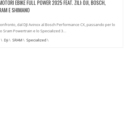
TORI EBIKE FULL POWER 2025 FEAT. ZILI: DJI, BOSCH,
SRAM E SHIMANO
confronto, dal DJI Avinox al Bosch Performance CX, passando per lo
lo Sram Powertrain e lo Specialized 3…
\
Dji
\
SRAM
\
Specialized
\