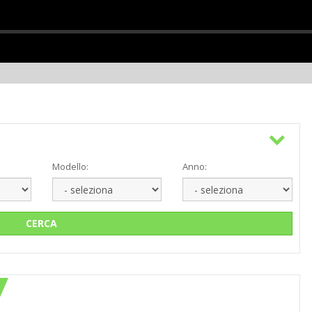
Modello:
Anno:
CERCA