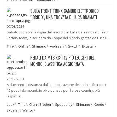
SULLA FRONT TRINX CAMBIO ELETTRONICO
"IBRIDO", UNA TROVATA DI LUCA BRAMATI
07/03/2024
Sabato scorso alla vigilia dell'esordio in Italia del rinnovato Trinx
Factory team, la squadra da Coppa del Mondo gestita da Luca B…
Trinx
\
Ohlins
\
Shimano
\
Andreani
\
Switch
\
Exustar
\
PEDALI DA MTB XC: I 12 PIÙ LEGGERI DEL
MONDO, CLASSIFICA AGGIORNATA
25/12/2023
A due anni di distanza dalla pubblicazione della classifica con i
15 pedali da mountain bike pensati per il cross country, più
leggeri a…
Look
\
Time
\
Crank Brother
\
Speedplay
\
Shimano
\
Xpedo
\
Exustar
\
Wellgo
\