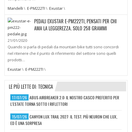
Mandelli
\
E-PM222TI
\
Exustar
\
PEDALI EXUSTAR E-PM222TI, PENSATI PER CHI
AMA LA LEGGEREZZA. SOLO 258 GRAMMI
21/01/2020
Quando si parla di pedali da mountain bike tutti sono concordi
nel ritenere che il punto di riferimento del settore sono quelli
prodotti…
Exustar
\
E-PM222TI
\
LE PIÙ LETTE DI: TECNICA
17/07/26
ABUS AIRBREAKER 2.0: IL NOSTRO CASCO PREFERITO PER
L'ESTATE TORNA SOTTO I RIFLETTORI
15/07/26
CANYON LUX TRAIL 2027: IL TEST. PIÙ NEURON CHE LUX,
ED È UNA SORPRESA