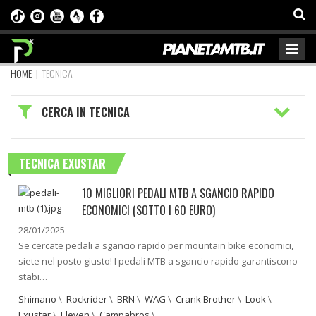
HOME
|
TECNICA
CERCA IN TECNICA
TECNICA EXUSTAR
10 MIGLIORI PEDALI MTB A SGANCIO RAPIDO
ECONOMICI (SOTTO I 60 EURO)
28/01/2025
Se cercate pedali a sgancio rapido per mountain bike economici,
siete nel posto giusto! I pedali MTB a sgancio rapido garantiscono
stabi…
Shimano
\
Rockrider
\
BRN
\
WAG
\
Crank Brother
\
Look
\
Exustar
\
Eleven
\
Campabros
\