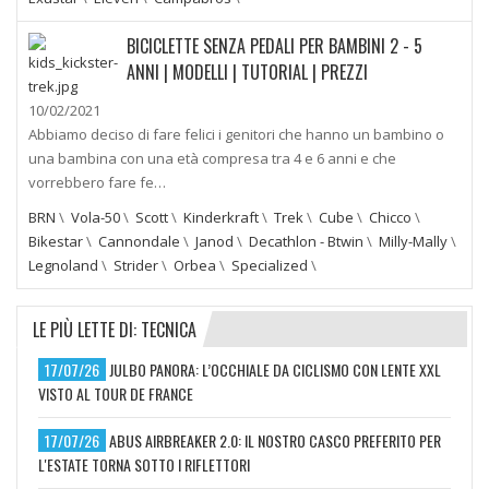
BICICLETTE SENZA PEDALI PER BAMBINI 2 - 5
ANNI | MODELLI | TUTORIAL | PREZZI
10/02/2021
Abbiamo deciso di fare felici i genitori che hanno un bambino o
una bambina con una età compresa tra 4 e 6 anni e che
vorrebbero fare fe…
BRN
\
Vola-50
\
Scott
\
Kinderkraft
\
Trek
\
Cube
\
Chicco
\
Bikestar
\
Cannondale
\
Janod
\
Decathlon - Btwin
\
Milly-Mally
\
Legnoland
\
Strider
\
Orbea
\
Specialized
\
LE PIÙ LETTE DI: TECNICA
17/07/26
JULBO PANORA: L’OCCHIALE DA CICLISMO CON LENTE XXL
VISTO AL TOUR DE FRANCE
17/07/26
ABUS AIRBREAKER 2.0: IL NOSTRO CASCO PREFERITO PER
L'ESTATE TORNA SOTTO I RIFLETTORI