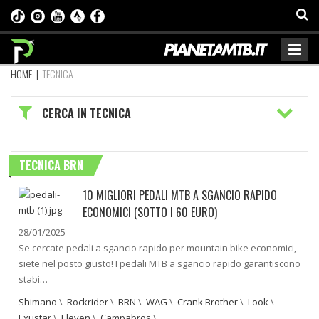
HOME
|
TECNICA
CERCA IN TECNICA
TECNICA BRN
10 MIGLIORI PEDALI MTB A SGANCIO RAPIDO
ECONOMICI (SOTTO I 60 EURO)
28/01/2025
Se cercate pedali a sgancio rapido per mountain bike economici,
siete nel posto giusto! I pedali MTB a sgancio rapido garantiscono
stabi…
Shimano
\
Rockrider
\
BRN
\
WAG
\
Crank Brother
\
Look
\
Exustar
\
Eleven
\
Campabros
\