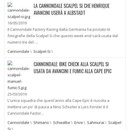
LA CANNONDALE SCALPEL SI CHE HENRIQUE
AVANCINI USERÀ A ALBSTADT
16/05/2019
Il Cannondale Factory Racing dalla Germania ha postato le
fotografie della Scalpel Si che questo week end sarà usata dal
numero tre del …
Cannondale
\
Scalpel-Si
\
CANNONDALE: BIKE CHECK ALLA SCALPEL SI
USATA DA AVANCINI E FUMIC ALLA CAPE EPIC
25/03/2019
L'unica squadra che quest'anno alla Cape Epic è riuscita a
mettere un po' di paura a Nino Schurter e Lars Forster è il
Cannondale Factor…
Cannondale
\
Shimano
\
Schwalbe
\
Enve
\
Sahmurai
\
Scalpel-
Si
\