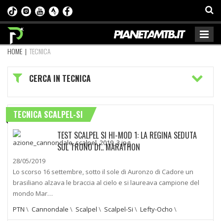
HOME
|
TECNICA
CERCA IN TECNICA
TECNICA SCALPEL-SI
TEST SCALPEL SI HI-MOD 1: LA REGINA SEDUTA
SUL TRONO DI.. MARATHON
28/05/2019
Lo scorso 16 settembre, sotto il sole di Auronzo di Cadore un
brasiliano alzava le braccia al cielo e si laureava campione del
mondo Mar…
PTN
\
Cannondale
\
Scalpel
\
Scalpel-Si
\
Lefty-Ocho
\