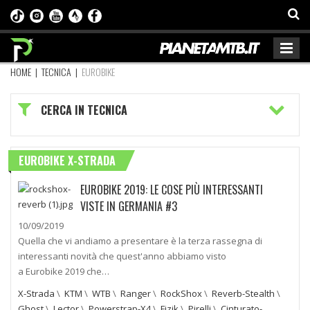
HOME
|
TECNICA
|
EUROBIKE
CERCA IN TECNICA
EUROBIKE X-STRADA
EUROBIKE 2019: LE COSE PIÙ INTERESSANTI
VISTE IN GERMANIA #3
10/09/2019
Quella che vi andiamo a presentare è la terza rassegna di
interessanti novità che quest'anno abbiamo visto
a Eurobike 2019 che…
X-Strada
\
KTM
\
WTB
\
Ranger
\
RockShox
\
Reverb-Stealth
\
Ghost
\
Lector
\
Powerstrap-X4
\
Fizik
\
Pirelli
\
Cinturato-