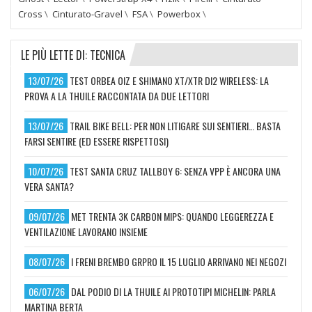
Cross
\
Cinturato-Gravel
\
FSA
\
Powerbox
\
LE PIÙ LETTE DI: TECNICA
13/07/26
TEST ORBEA OIZ E SHIMANO XT/XTR DI2 WIRELESS: LA
PROVA A LA THUILE RACCONTATA DA DUE LETTORI
13/07/26
TRAIL BIKE BELL: PER NON LITIGARE SUI SENTIERI… BASTA
FARSI SENTIRE (ED ESSERE RISPETTOSI)
10/07/26
TEST SANTA CRUZ TALLBOY 6: SENZA VPP È ANCORA UNA
VERA SANTA?
09/07/26
MET TRENTA 3K CARBON MIPS: QUANDO LEGGEREZZA E
VENTILAZIONE LAVORANO INSIEME
08/07/26
I FRENI BREMBO GRPRO IL 15 LUGLIO ARRIVANO NEI NEGOZI
06/07/26
DAL PODIO DI LA THUILE AI PROTOTIPI MICHELIN: PARLA
MARTINA BERTA