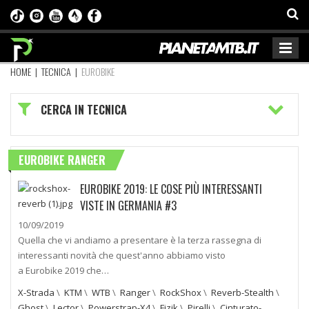
HOME
|
TECNICA
|
EUROBIKE
CERCA IN TECNICA
EUROBIKE RANGER
EUROBIKE 2019: LE COSE PIÙ INTERESSANTI
VISTE IN GERMANIA #3
10/09/2019
Quella che vi andiamo a presentare è la terza rassegna di
interessanti novità che quest'anno abbiamo visto
a Eurobike 2019 che…
X-Strada
\
KTM
\
WTB
\
Ranger
\
RockShox
\
Reverb-Stealth
\
Ghost
\
Lector
\
Powerstrap-X4
\
Fizik
\
Pirelli
\
Cinturato-