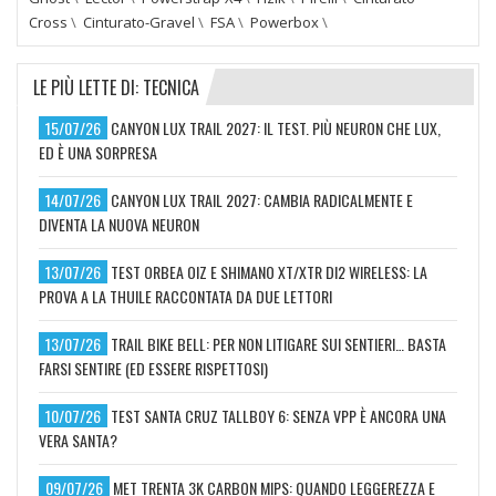
Cross
\
Cinturato-Gravel
\
FSA
\
Powerbox
\
LE PIÙ LETTE DI: TECNICA
15/07/26
CANYON LUX TRAIL 2027: IL TEST. PIÙ NEURON CHE LUX,
ED È UNA SORPRESA
14/07/26
CANYON LUX TRAIL 2027: CAMBIA RADICALMENTE E
DIVENTA LA NUOVA NEURON
13/07/26
TEST ORBEA OIZ E SHIMANO XT/XTR DI2 WIRELESS: LA
PROVA A LA THUILE RACCONTATA DA DUE LETTORI
13/07/26
TRAIL BIKE BELL: PER NON LITIGARE SUI SENTIERI… BASTA
FARSI SENTIRE (ED ESSERE RISPETTOSI)
10/07/26
TEST SANTA CRUZ TALLBOY 6: SENZA VPP È ANCORA UNA
VERA SANTA?
09/07/26
MET TRENTA 3K CARBON MIPS: QUANDO LEGGEREZZA E