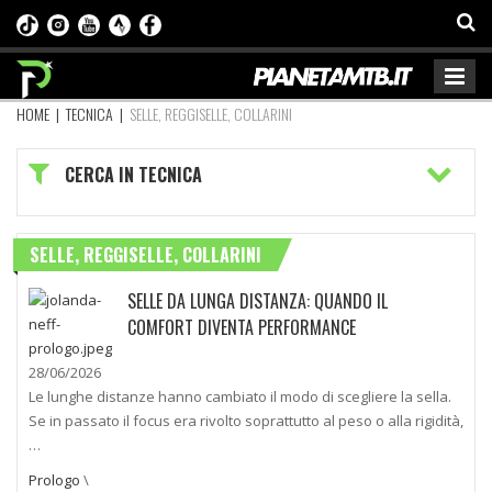
HOME
|
TECNICA
|
SELLE, REGGISELLE, COLLARINI
CERCA IN TECNICA
SELLE, REGGISELLE, COLLARINI
SELLE DA LUNGA DISTANZA: QUANDO IL
COMFORT DIVENTA PERFORMANCE
28/06/2026
Le lunghe distanze hanno cambiato il modo di scegliere la sella.
Se in passato il focus era rivolto soprattutto al peso o alla rigidità,
…
Prologo
\