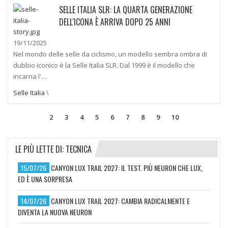
SELLE ITALIA SLR: LA QUARTA GENERAZIONE
DELL'ICONA È ARRIVA DOPO 25 ANNI
19/11/2025
Nel mondo delle selle da ciclismo, un modello sembra ombra di
dubbio iconico è la Selle Italia SLR. Dal 1999 è il modello che
incarna l'…
Selle Italia
\
2
3
4
5
6
7
8
9
10
LE PIÙ LETTE DI: TECNICA
15/07/26
CANYON LUX TRAIL 2027: IL TEST. PIÙ NEURON CHE LUX,
ED È UNA SORPRESA
14/07/26
CANYON LUX TRAIL 2027: CAMBIA RADICALMENTE E
DIVENTA LA NUOVA NEURON