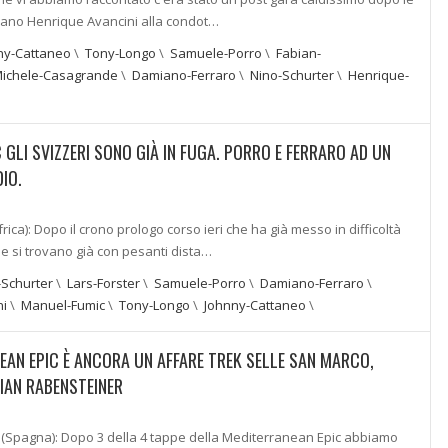
liano Henrique Avancini alla condot…
ny-Cattaneo
\
Tony-Longo
\
Samuele-Porro
\
Fabian-
ichele-Casagrande
\
Damiano-Ferraro
\
Nino-Schurter
\
Henrique-
 GLI SVIZZERI SONO GIÀ IN FUGA. PORRO E FERRARO AD UN
IO.
ca): Dopo il crono prologo corso ieri che ha già messo in difficoltà
e si trovano già con pesanti dista…
-Schurter
\
Lars-Forster
\
Samuele-Porro
\
Damiano-Ferraro
\
ni
\
Manuel-Fumic
\
Tony-Longo
\
Johnny-Cattaneo
\
EAN EPIC È ANCORA UN AFFARE TREK SELLE SAN MARCO,
BIAN RABENSTEINER
(Spagna): Dopo 3 della 4 tappe della Mediterranean Epic abbiamo