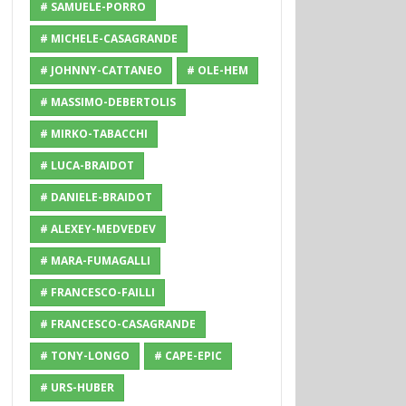
# SAMUELE-PORRO
# MICHELE-CASAGRANDE
# JOHNNY-CATTANEO
# OLE-HEM
# MASSIMO-DEBERTOLIS
# MIRKO-TABACCHI
# LUCA-BRAIDOT
# DANIELE-BRAIDOT
# ALEXEY-MEDVEDEV
# MARA-FUMAGALLI
# FRANCESCO-FAILLI
# FRANCESCO-CASAGRANDE
# TONY-LONGO
# CAPE-EPIC
# URS-HUBER