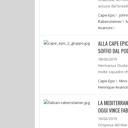
accuse del brasi
Cape-Epic
\
John
Rabensteiner
\
M
Avancini
\
ALLA CAPE EPIC
SOFFIO DAL POD
18/03/2019
Hermanus (Sudafri
molte squadre ch
Cape-Epic
\
Nino
Henrique-Avanci
LA MEDITERRAN
OGGI VINCE FA
16/02/2019
Oropesa del Mar 