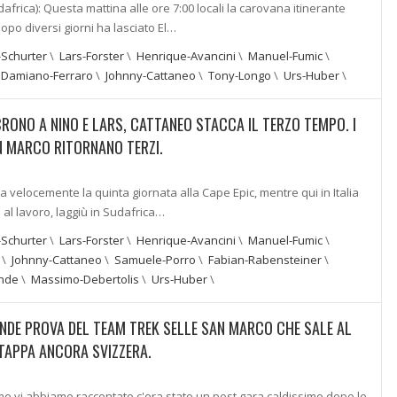
africa): Questa mattina alle ore 7:00 locali la carovana itinerante
dopo diversi giorni ha lasciato El…
-Schurter
\
Lars-Forster
\
Henrique-Avancini
\
Manuel-Fumic
\
\
Damiano-Ferraro
\
Johnny-Cattaneo
\
Tony-Longo
\
Urs-Huber
\
CRONO A NINO E LARS, CATTANEO STACCA IL TERZO TEMPO. I
N MARCO RITORNANO TERZI.
sa velocemente la quinta giornata alla Cape Epic, mentre qui in Italia
al lavoro, laggiù in Sudafrica…
-Schurter
\
Lars-Forster
\
Henrique-Avancini
\
Manuel-Fumic
\
\
Johnny-Cattaneo
\
Samuele-Porro
\
Fabian-Rabensteiner
\
nde
\
Massimo-Debertolis
\
Urs-Huber
\
ANDE PROVA DEL TEAM TREK SELLE SAN MARCO CHE SALE AL
TAPPA ANCORA SVIZZERA.
me vi abbiamo raccontato c'era stato un post gara caldissimo dopo le