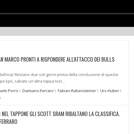
SAN MARCO PRONTI A RISPONDERE ALL'ATTACCO DEI BULLS
africa): Restano due soli giorni prima della conclusione di questa
pe Epic, sabato un'altra tappa tost…
ele-Porro
\
Damiano-Ferraro
\
Fabian-Rabensteiner
\
Urs-Huber
\
\
C NEL TAPPONE GLI SCOTT SRAM RIBALTANO LA CLASSIFICA.
 FERRARO