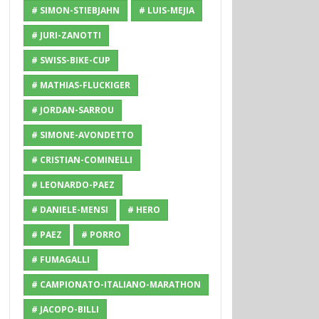
# SIMON-STIEBJAHN
# LUIS-MEJIA
# JURI-ZANOTTI
# SWISS-BIKE-CUP
# MATHIAS-FLUCKIGER
# JORDAN-SARROU
# SIMONE-AVONDETTO
# CRISTIAN-COMINELLI
# LEONARDO-PAEZ
# DANIELE-MENSI
# HERO
# PAEZ
# PORRO
# FUMAGALLI
# CAMPIONATO-ITALIANO-MARATHON
# JACOPO-BILLI