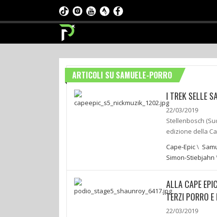
ARTICOLI SU SAMUELE-PORRO
I TREK SELLE 
22/03/2019
Stellenbosch (Sud
edizione della Ca
Cape-Epic
\
Samu
Simon-Stiebjahn
ALLA CAPE EPI
TERZI PORRO E
22/03/2019