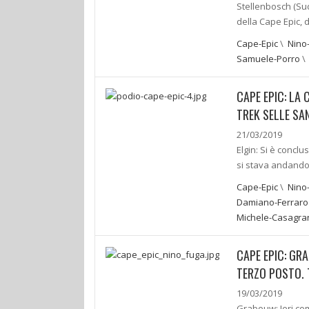
Stellenbosch (Sud
della Cape Epic, 
Cape-Epic
\
Nino
Samuele-Porro
CAPE EPIC: LA 
TREK SELLE SA
21/03/2019
Elgin: Si è conclu
si stava andando 
Cape-Epic
\
Nino
Damiano-Ferraro
Michele-Casagra
CAPE EPIC: GR
TERZO POSTO. 
19/03/2019
Grabouw: Ieri co