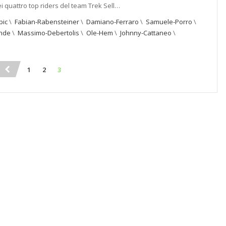
i quattro top riders del team Trek Sell…
pic
\
Fabian-Rabensteiner
\
Damiano-Ferraro
\
Samuele-Porro
\
nde
\
Massimo-Debertolis
\
Ole-Hem
\
Johnny-Cattaneo
\
1
2
3