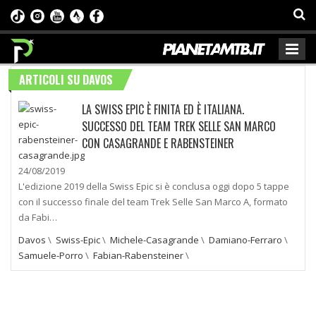
ARTICOLI SU DAVOS
LA SWISS EPIC È FINITA ED È ITALIANA.
SUCCESSO DEL TEAM TREK SELLE SAN MARCO
CON CASAGRANDE E RABENSTEINER
24/08/2019
L'edizione 2019 della Swiss Epic si è conclusa oggi dopo 5 tappe
con il successo finale del team Trek Selle San Marco A, formato
da Fabi…
Davos
\
Swiss-Epic
\
Michele-Casagrande
\
Damiano-Ferraro
\
Samuele-Porro
\
Fabian-Rabensteiner
\