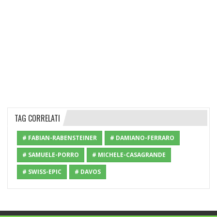
TAG CORRELATI
# FABIAN-RABENSTEINER
# DAMIANO-FERRARO
# SAMUELE-PORRO
# MICHELE-CASAGRANDE
# SWISS-EPIC
# DAVOS