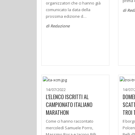
prima 
organizzatori che ci hanno già
comunicato la data della
di Red
prossima edizione d…
di Redazione
14/07/2022
14/07/
L'ELENCO ISCRITTI AL
DOMEN
CAMPIONATO ITALIANO
SCAT
MARATHON
TROI 
Come ci hanno raccontato
Il bor
mercoledì Samuele Porro,
Polcen
Massimo Rosa e Jacopo Billi
Belli d