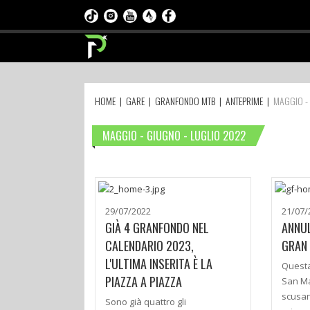
HOME
|
GARE
|
GRANFONDO MTB
|
ANTEPRIME
|
MAGGIO -
MAGGIO - GIUGNO - LUGLIO 2022
29/07/2022
21/07/
GIÀ 4 GRANFONDO NEL
ANNUL
CALENDARIO 2023,
GRAN 
L'ULTIMA INSERITA È LA
Questa
PIAZZA A PIAZZA
San Ma
scusan
Sono già quattro gli