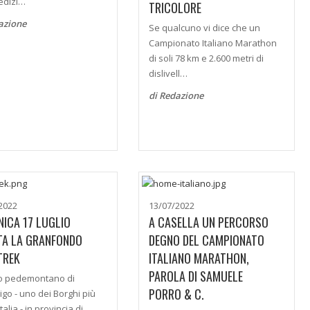
edizi…
TRICOLORE
azione
Se qualcuno vi dice che un
Campionato Italiano Marathon
di soli 78 km e 2.600 metri di
dislivell…
di Redazione
2022
13/07/2022
ICA 17 LUGLIO
A CASELLA UN PERCORSO
TA LA GRANFONDO
DEGNO DEL CAMPIONATO
TREK
ITALIANO MARATHON,
PAROLA DI SAMUELE
go pedemontano di
PORRO & C.
igo - uno dei Borghi più
’Italia - in provincia di …