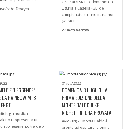
Oramai ci siamo, domenica in
Liguria a Casella (GE) c'è il
municato Stampa
campionato italiano marathon
(XCM) in…
di Aldo Bertoni
2022
01/07/2022
MITI" E "LEGGENDE"
DOMENICA 3 LUGLIO LA
E LA RAINBOW MTB
PRIMA EDIZIONE DELLA
LENGE
MONTE BALDO BIKE.
RIGHETTINI L'HA PROVATA
mitologia nordica
baleno rappresenta un
Avio (TN) - Il Monte Baldo è
 un collegamento tra cielo
pronto ad ospitare la prima