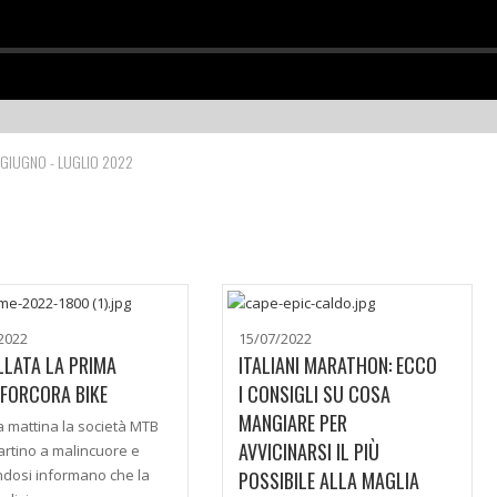
 GIUGNO - LUGLIO 2022
2022
15/07/2022
LATA LA PRIMA
ITALIANI MARATHON: ECCO
FORCORA BIKE
I CONSIGLI SU COSA
MANGIARE PER
 mattina la società MTB
AVVICINARSI IL PIÙ
rtino a malincuore e
dosi informano che la
POSSIBILE ALLA MAGLIA