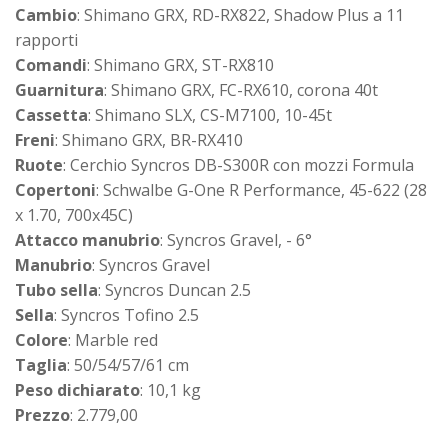
Cambio
: Shimano GRX, RD-RX822, Shadow Plus a 11
rapporti
Comandi
: Shimano GRX, ST-RX810
Guarnitura
: Shimano GRX, FC-RX610, corona 40t
Cassetta
: Shimano SLX, CS-M7100, 10-45t
Freni
: Shimano GRX, BR-RX410
Ruote
: Cerchio Syncros DB-S300R con mozzi Formula
Copertoni
: Schwalbe G-One R Performance, 45-622 (28
x 1.70, 700x45C)
Attacco manubrio
: Syncros Gravel, - 6°
Manubrio
: Syncros Gravel
Tubo sella
: Syncros Duncan 2.5
Sella
: Syncros Tofino 2.5
Colore
: Marble red
Taglia
: 50/54/57/61 cm
Peso dichiarato
: 10,1 kg
Prezzo
: 2.779,00