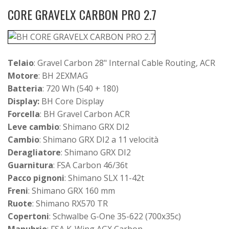
CORE GRAVELX CARBON PRO 2.7
Telaio
: Gravel Carbon 28" Internal Cable Routing, ACR
Motore
: BH 2EXMAG
Batteria
: 720 Wh (540 + 180)
Display:
BH Core Display
Forcella
: BH Gravel Carbon ACR
Leve cambio
: Shimano GRX DI2
Cambio
: Shimano GRX DI2 a 11 velocità
Deragliatore
: Shimano GRX DI2
Guarnitura
: FSA Carbon 46/36t
Pacco pignoni
: Shimano SLX 11-42t
Freni
: Shimano GRX 160 mm
Ruote
: Shimano RX570 TR
Copertoni
: Schwalbe G-One 35-622 (700x35c)
Manubrio
: FSA K-Wing AGX Carbon