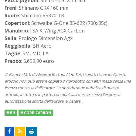
Pacco pignoni
: Shimano SLX 11-42t
Freni
: Shimano GRX 160 mm
Ruote
: Shimano RS370 TR
Copertoni
: Schwalbe G-One 35-622 (700x35c)
Manubrio
: FSA K-Wing AGX Carbon
Sella
: Prologo Dimension Agx
Reggisella
: BH Aero
Taglie
: SM, MD, LA
Prezzo
: 5.699,90 euro
© Pianeta Mtb di Alexis di Bertoni Aldo Tutti i diritti riservati. Questo
articolo non può essere copiato o riprodotto con altri mezzi senza una
licenza concessa dall'autore. La riproduzione pubblica di questo
articolo, in tutto o in parte, con qualsiasi mezzo, senza l'espressa
autorizzazione scritta dall'autore, è vietata.
# BH
# CORE-CARBON