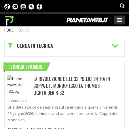
HOME
|
TECNICA
CERCA IN TECNICA
TECNICA THOMUS
LA RIVOLUZIONE DELLE 32 POLLICI ENTRA IN
COPPA DEL MONDO: ECCO LA THÖMUS
LIGHTRIDER R 32
20/06/2026
Una data storica da segnarsi sul calendario è quella di venerdì
19 giugno 2026. Il primo brand ad aver esordito nella Coppa del
Mondo co…
Thomus
\
DT Swiss
\
Schwalbe
\