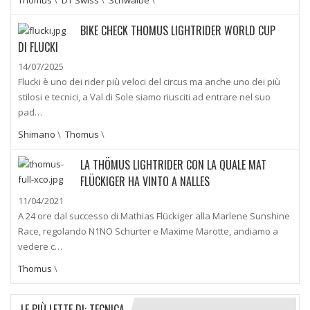
BIKE CHECK THOMUS LIGHTRIDER WORLD CUP
DI FLUCKI
14/07/2025
Flucki è uno dei rider più veloci del circus ma anche uno dei più
stilosi e tecnici, a Val di Sole siamo riusciti ad entrare nel suo
pad…
Shimano
\
Thomus
\
LA THÖMUS LIGHTRIDER CON LA QUALE MAT
FLÜCKIGER HA VINTO A NALLES
11/04/2021
A 24 ore dal successo di Mathias Flückiger alla Marlene Sunshine
Race, regolando N1NO Schurter e Maxime Marotte, andiamo a
vedere c…
Thomus
\
LE PIÙ LETTE DI: TECNICA