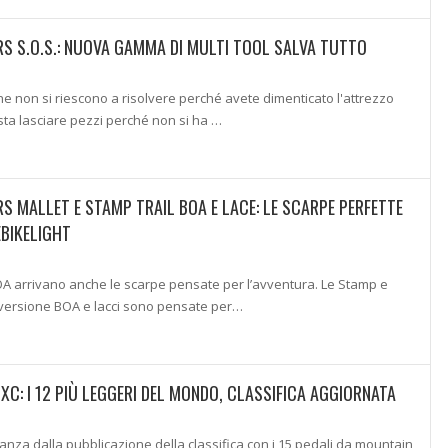
 S.O.S.: NUOVA GAMMA DI MULTI TOOL SALVA TUTTO
e non si riescono a risolvere perché avete dimenticato l'attrezzo
sta lasciare pezzi perché non si ha …
 MALLET E STAMP TRAIL BOA E LACE: LE SCARPE PERFETTE
EBIKELIGHT
OA arrivano anche le scarpe pensate per l’avventura. Le Stamp e
a versione BOA e lacci sono pensate per…
XC: I 12 PIÙ LEGGERI DEL MONDO, CLASSIFICA AGGIORNATA
tanza dalla pubblicazione della classifica con i 15 pedali da mountain