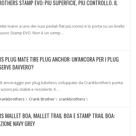
OTHERS STAMP EVO: PIÙ SUPERFICIE, PIÙ CONTROLLO. IL
te mano a uno dei suoi pedali flat più iconici e lo porta su un livello
 nuovo Stamp EVO. Non è un semp…
 PLUG MATE TIRE PLUG ANCHOR: UN’ANCORA PER I PLUG
SERVE DAVVERO?
 di ancoraggio per plug tubeless sviluppato da Crankbrothers punta
azioni più stabili e resistenti. Il…
crankbrothers
\
Crank Brother
\
crankbrothers
\
 MALLET BOA, MALLET TRAIL BOA E STAMP TRAIL BOA:
ZIONE NAVY GREY