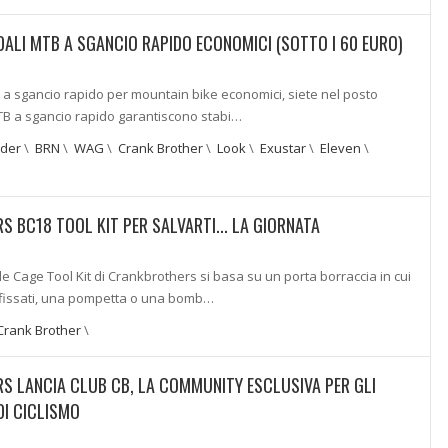
EDALI MTB A SGANCIO RAPIDO ECONOMICI (SOTTO I 60 EURO)
 a sgancio rapido per mountain bike economici, siete nel posto
MTB a sgancio rapido garantiscono stabi…
ider
\
BRN
\
WAG
\
Crank Brother
\
Look
\
Exustar
\
Eleven
\
 BC18 TOOL KIT PER SALVARTI... LA GIORNATA
tle Cage Tool Kit di Crankbrothers si basa su un porta borraccia in cui
fissati, una pompetta o una bomb…
Crank Brother
\
 LANCIA CLUB CB, LA COMMUNITY ESCLUSIVA PER GLI
DI CICLISMO