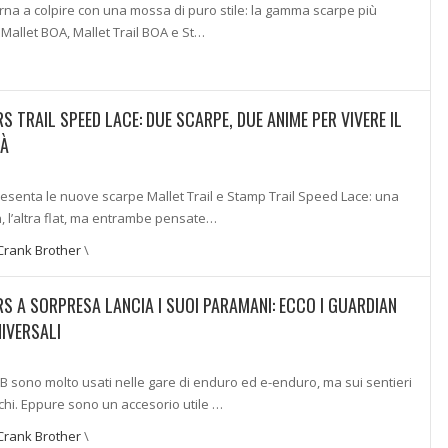
rna a colpire con una mossa di puro stile: la gamma scarpe più
 Mallet BOA, Mallet Trail BOA e St…
 TRAIL SPEED LACE: DUE SCARPE, DUE ANIME PER VIVERE IL
TÀ
esenta le nuove scarpe Mallet Trail e Stamp Trail Speed Lace: una
in, l’altra flat, ma entrambe pensate…
Crank Brother
\
 A SORPRESA LANCIA I SUOI PARAMANI: ECCO I GUARDIAN
IVERSALI
 sono molto usati nelle gare di enduro ed e-enduro, ma sui sentieri
hi. Eppure sono un accesorio utile …
Crank Brother
\