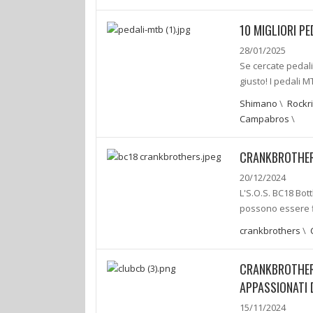
10 MIGLIORI P
28/01/2025
Se cercate pedali
giusto! I pedali 
Shimano
\
Rockr
Campabros
\
CRANKBROTHERS
20/12/2024
L'S.O.S. BC18 Bot
possono essere 
crankbrothers
\
CRANKBROTHERS
APPASSIONATI 
15/11/2024