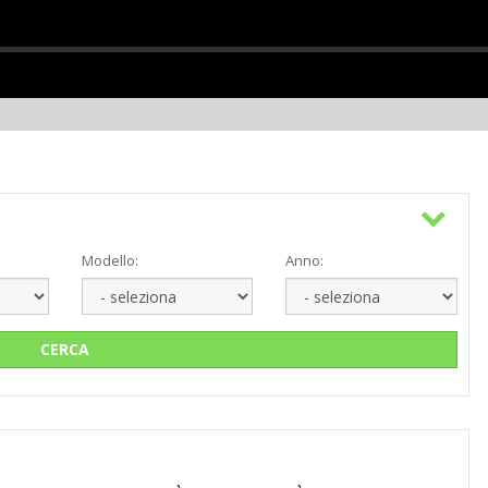
Modello:
Anno:
CERCA