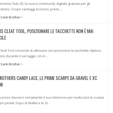
senta Club CB, la nuova community digitale gratuita per gli
iclismo. Scopri vantaggi esclusivi, premi,…
Crank Brother
\
 CLEAT TOOL, POSIZIONARE LE TACCHETTE NON È MAI
CILE
Cleat Tool consente di allineare con precisione le tacchette clipless,
ino durante il serraggio. Un in…
Crank Brother
\
OTHERS CANDY LACE, LE PRIME SCARPE DA GRAVEL E XC
NI
 preso davvero seriamente il suo interesse per realizzare le scarpe
pri pedali. Dopo le Mallet e le St…