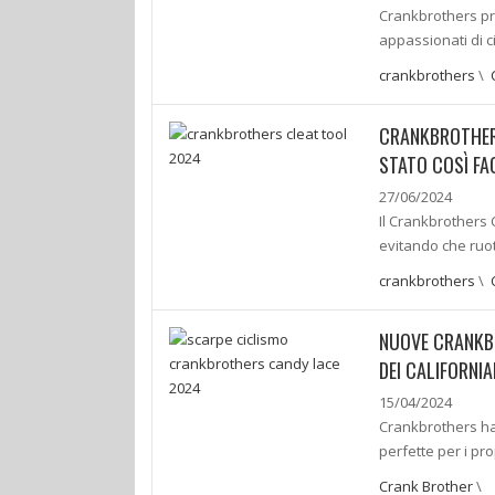
Crankbrothers pre
appassionati di c
crankbrothers
\
CRANKBROTHERS
STATO COSÌ FA
27/06/2024
Il Crankbrothers 
evitando che ruot
crankbrothers
\
NUOVE CRANKBR
DEI CALIFORNIA
15/04/2024
Crankbrothers ha
perfette per i pro
Crank Brother
\