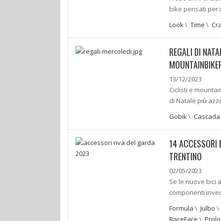
bike pensati per i
Look
\
Time
\
Cr
REGALI DI NATA
MOUNTAINBIKE
13/12/2023
Ciclisti e mounta
di Natale più azz
Gobik
\
Cascada
14 ACCESSORI 
TRENTINO
02/05/2023
Se le nuove bici 
componenti invece
Formula
\
Julbo
RaceFace
\
Prol