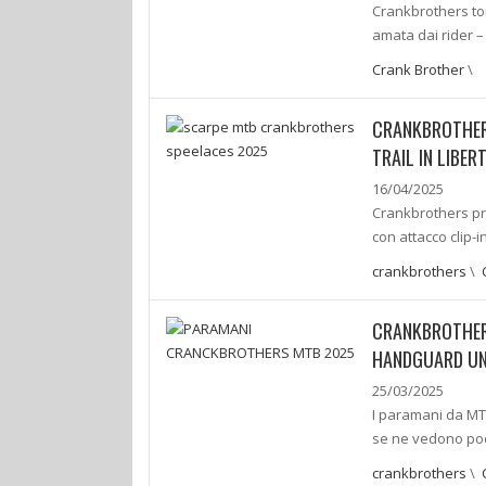
Crankbrothers to
amata dai rider –
Crank Brother
\
CRANKBROTHERS
TRAIL IN LIBER
16/04/2025
Crankbrothers pr
con attacco clip-
crankbrothers
\
CRANKBROTHERS
HANDGUARD UN
25/03/2025
I paramani da MTB
se ne vedono poc
crankbrothers
\