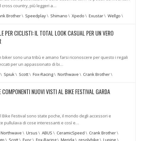
l cross country, più leggeri a…
ank Brother
\
Speedplay
\
Shimano
\
Xpedo
\
Exustar
\
Wellgo
\
LE PER CICLISTI: IL TOTAL LOOK CASUAL PER UN VERO
R
in biker sono una tribù e amano farsi riconoscere per questo i regali
eccati per un appassionato di bi…
\
Spiuk
\
Scott
\
Fox-Racing
\
Northwave
\
Crank Brother
\
E COMPONENTI NUOVI VISTI AL BIKE FESTIVAL GARDA
al Bike Festival sono state poche, il mondo degli accessori e
 pullulava di cose interessanti e così e…
\
Northwave
\
Ursus
\
ABUS
\
CeramicSpeed
\
Crank Brother
\
ogo
\
Scott
\
Evoc
\
Fox-Racing
\
Merida
\
resolvbike
\
Lupine
\