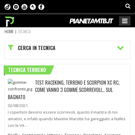
HOME
|
TECNICA
CERCA IN TECNICA
TECNICA TERRENO
TEST RACEKING, TERRENO E SCORPION XC RC,
COME VANNO 3 GOMME SCORREVOLI… SUL
BAGNATO
02/08/2021
I copertoni devono essere scorrevoli, questo il mantra di noi
amatori, e infatti quando Maxime Marotte ha gareggiato a Nalles
con le Vit…
Pirelli
\
Continental
\
Vittoria
\
Terreno
\
RaceKing
\
Scorpion-