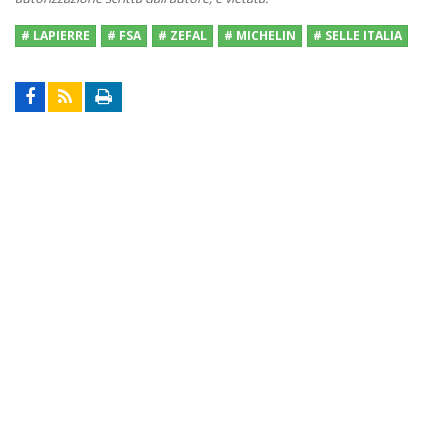
# LAPIERRE
# FSA
# ZEFAL
# MICHELIN
# SELLE ITALIA