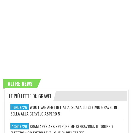
ALTRE NEWS
LE PIÙ LETTE DI: GRAVEL
16/07/26
WOUT VAN AERT IN ITALIA, SCALA LO STELVIO GRAVEL IN
SELLA ALLA CERVÉLO ASPERO 5
13/07/26
SRAM APEX AXS XPLR, PRIME SENSAZIONI: IL GRUPPO
ELETTRONICO ENTRY LEVEL CHE FA RIFLETTERE