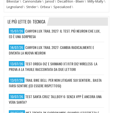
Bikestar
\
Cannondale
\
Janod
\
Decathlon - Btwin
\
Milly-Mally
\
Legnoland
\
Strider
\
Orbea
\
Specialized
\
LE PIÙ LETTE DI: TECNICA
15/07/26
CANYON LUX TRAIL 2027: IL TEST. PIÙ NEURON CHE LUX,
ED È UNA SORPRESA
14/07/26
CANYON LUX TRAIL 2027: CAMBIA RADICALMENTE E
DIVENTA LA NUOVA NEURON
13/07/26
TEST ORBEA OIZ E SHIMANO XT/XTR DI2 WIRELESS: LA
PROVA A LA THUILE RACCONTATA DA DUE LETTORI
13/07/26
TRAIL BIKE BELL: PER NON LITIGARE SUI SENTIERI… BASTA
FARSI SENTIRE (ED ESSERE RISPETTOSI)
10/07/26
TEST SANTA CRUZ TALLBOY 6: SENZA VPP È ANCORA UNA
VERA SANTA?
09/07/26
MET TRENTA 3K CARBON MIPS: QUANDO LEGGEREZZA E