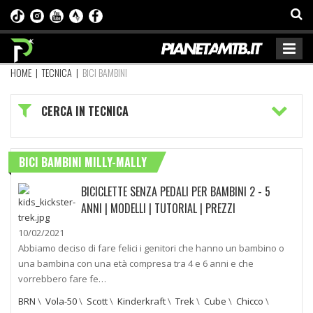
HOME
|
TECNICA
|
BICI BAMBINI
CERCA IN TECNICA
BICI BAMBINI MILLY-MALLY
BICICLETTE SENZA PEDALI PER BAMBINI 2 - 5
ANNI | MODELLI | TUTORIAL | PREZZI
10/02/2021
Abbiamo deciso di fare felici i genitori che hanno un bambino o
una bambina con una età compresa tra 4 e 6 anni e che
vorrebbero fare fe…
BRN
\
Vola-50
\
Scott
\
Kinderkraft
\
Trek
\
Cube
\
Chicco
\