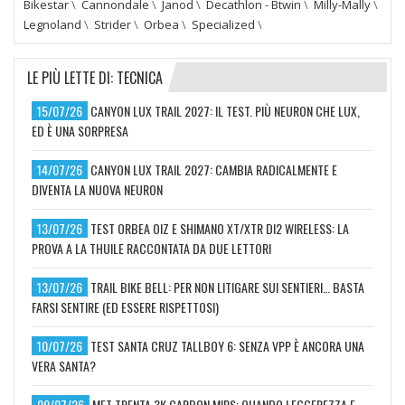
Bikestar
\
Cannondale
\
Janod
\
Decathlon - Btwin
\
Milly-Mally
\
Legnoland
\
Strider
\
Orbea
\
Specialized
\
LE PIÙ LETTE DI: TECNICA
15/07/26
CANYON LUX TRAIL 2027: IL TEST. PIÙ NEURON CHE LUX,
ED È UNA SORPRESA
14/07/26
CANYON LUX TRAIL 2027: CAMBIA RADICALMENTE E
DIVENTA LA NUOVA NEURON
13/07/26
TEST ORBEA OIZ E SHIMANO XT/XTR DI2 WIRELESS: LA
PROVA A LA THUILE RACCONTATA DA DUE LETTORI
13/07/26
TRAIL BIKE BELL: PER NON LITIGARE SUI SENTIERI… BASTA
FARSI SENTIRE (ED ESSERE RISPETTOSI)
10/07/26
TEST SANTA CRUZ TALLBOY 6: SENZA VPP È ANCORA UNA
VERA SANTA?
09/07/26
MET TRENTA 3K CARBON MIPS: QUANDO LEGGEREZZA E