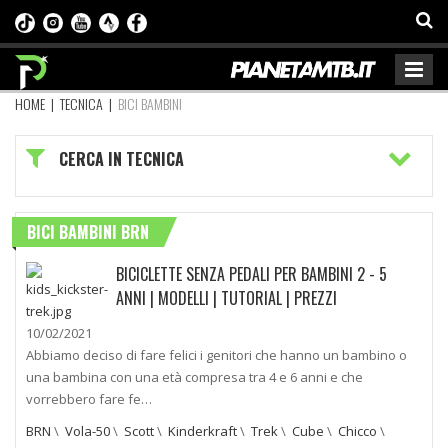
HOME
|
TECNICA
|
BICI BAMBINI
CERCA IN TECNICA
BICI BAMBINI BRN
BICICLETTE SENZA PEDALI PER BAMBINI 2 - 5
ANNI | MODELLI | TUTORIAL | PREZZI
10/02/2021
Abbiamo deciso di fare felici i genitori che hanno un bambino o
una bambina con una età compresa tra 4 e 6 anni e che
vorrebbero fare fe…
BRN
\
Vola-50
\
Scott
\
Kinderkraft
\
Trek
\
Cube
\
Chicco
\