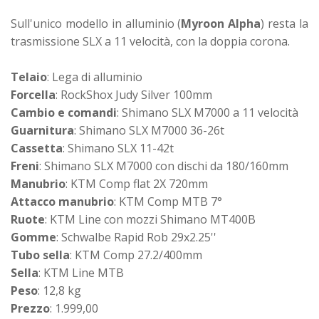
Sull'unico modello in alluminio (
Myroon Alpha
) resta la
trasmissione SLX a 11 velocità, con la doppia corona.
Telaio
: Lega di alluminio
Forcella
: RockShox Judy Silver 100mm
Cambio e comandi
: Shimano SLX M7000 a 11 velocità
Guarnitura
: Shimano SLX M7000 36-26t
Cassetta
: Shimano SLX 11-42t
Freni
: Shimano SLX M7000 con dischi da 180/160mm
Manubrio
: KTM Comp flat 2X 720mm
Attacco manubrio
: KTM Comp MTB 7°
Ruote
: KTM Line con mozzi Shimano MT400B
Gomme
: Schwalbe Rapid Rob 29x2.25''
Tubo sella
: KTM Comp 27.2/400mm
Sella
: KTM Line MTB
Peso
: 12,8 kg
Prezzo
: 1.999,00