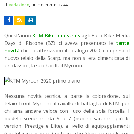
di
Redazione
,
lun 30 set 2019 17:44
Quest'anno
KTM Bike Industries
agli Euro Bike Media
Days di Riscone (BZ) ci aveva presentato le
tante
novità
che caratterizzano il catalogo 2020, compreso il
nuovo telaio della Scarp, ma non si era dimenticata di
un classico, la sua hardtail Myroon.
Nessuna novità tecnica, a parte la colorazione, sul
telaio front Myroon, il cavallo di battaglia di KTM per
chi ama andare veloce con l'uso della sola forcella. I
modelli scendono da 9 a 7 (non ci saranno più le
versioni Prestige e Elite), a livello di equipaggiamenti
(sui telai in carbonio) notiamo che Shimano con le sue