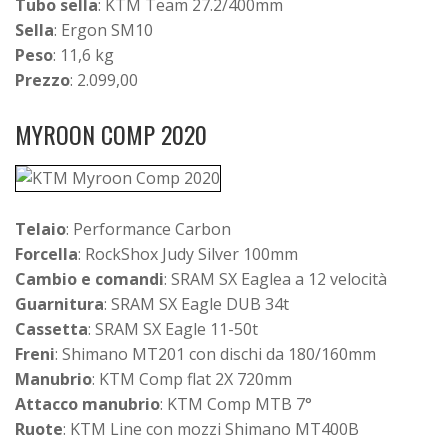
Tubo sella
: KTM Team 27.2/400mm
Sella
: Ergon SM10
Peso
: 11,6 kg
Prezzo
: 2.099,00
MYROON COMP 2020
Telaio
: Performance Carbon
Forcella
: RockShox Judy Silver 100mm
Cambio e comandi
: SRAM SX Eaglea a 12 velocità
Guarnitura
: SRAM SX Eagle DUB 34t
Cassetta
: SRAM SX Eagle 11-50t
Freni
: Shimano MT201 con dischi da 180/160mm
Manubrio
: KTM Comp flat 2X 720mm
Attacco manubrio
: KTM Comp MTB 7°
Ruote
: KTM Line con mozzi Shimano MT400B