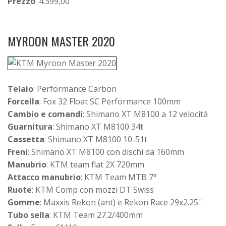
Prezzo
: 4.399,00
MYROON MASTER 2020
Telaio
: Performance Carbon
Forcella
: Fox 32 Float SC Performance 100mm
Cambio e comandi
: Shimano XT M8100 a 12 velocità
Guarnitura
: Shimano XT M8100 34t
Cassetta
: Shimano XT M8100 10-51t
Freni
: Shimano XT M8100 con dischi da 160mm
Manubrio
: KTM team flat 2X 720mm
Attacco manubrio
: KTM Team MTB 7°
Ruote
: KTM Comp con mozzi DT Swiss
Gomme
: Maxxis Rekon (ant) e Rekon Race 29x2.25''
Tubo sella
: KTM Team 27.2/400mm