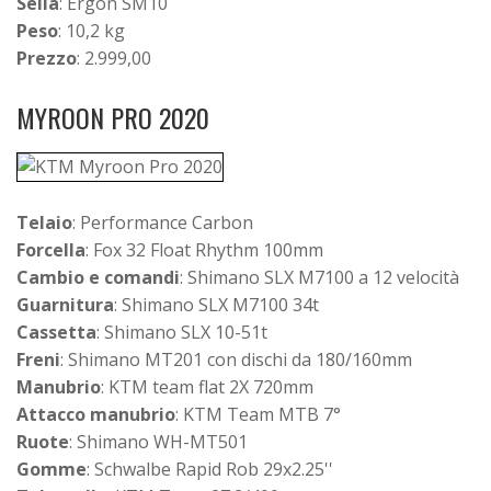
Sella
: Ergon SM10
Peso
: 10,2 kg
Prezzo
: 2.999,00
MYROON PRO 2020
Telaio
: Performance Carbon
Forcella
: Fox 32 Float Rhythm 100mm
Cambio e comandi
: Shimano SLX M7100 a 12 velocità
Guarnitura
: Shimano SLX M7100 34t
Cassetta
: Shimano SLX 10-51t
Freni
: Shimano MT201 con dischi da 180/160mm
Manubrio
: KTM team flat 2X 720mm
Attacco manubrio
: KTM Team MTB 7°
Ruote
: Shimano WH-MT501
Gomme
: Schwalbe Rapid Rob 29x2.25''