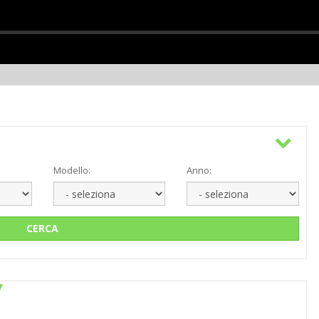
Modello:
Anno:
CERCA