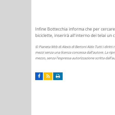
Infine Bottecchia informa che per cercare
biciclette, inserirà all'interno dei telai un 
© Pianeta Mtb di Alexis di Bertoni Aldo Tutti i diritti
mezzi senza una licenza concessa dall'autore. La ripro
mezzo, senza l'espressa autorizzazione scritta dall'au