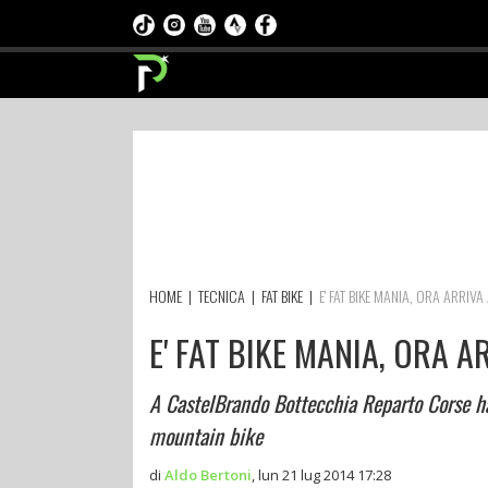
HOME
|
TECNICA
|
FAT BIKE
|
E' FAT BIKE MANIA, ORA ARRI
E' FAT BIKE MANIA, ORA 
A CastelBrando Bottecchia Reparto Corse ha
mountain bike
di
Aldo Bertoni
,
lun 21 lug 2014 17:28