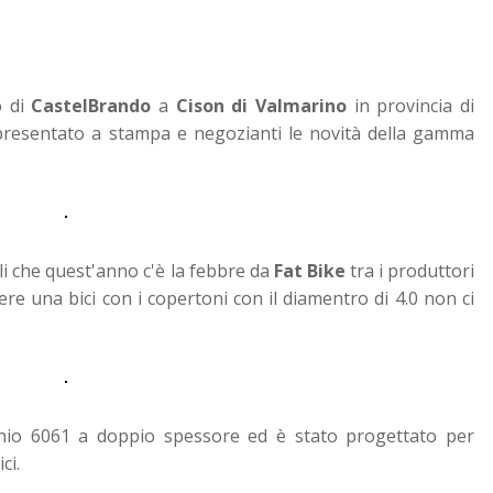
o di
CastelBrando
a
Cison di Valmarino
in provincia di
resentato a stampa e negozianti le novità della gamma
li che quest'anno c'è la febbre da
Fat Bike
tra i produttori
ere una bici con i copertoni con il diamentro di 4.0 non ci
luminio 6061 a doppio spessore ed è stato progettato per
ci.