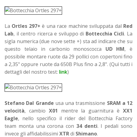
La
Ortles 297+
è una race machine sviluppata dal
Red
Lab
, il centro ricerca e sviluppo di
Bottecchia Cicli
. La
sigla numerica (due nove sette +) sta ad indicare che su
questo telaio in carbonio monoscocca
UD HM
, è
possibile montare ruote da 29 pollici con copertoni fino
a 2,35" oppure ruote da 650B Plus fino a 2,8". (Quì tutti i
dettagli del nostro test:
link
)
Stefano Dal Grande
usa una trasmissione
SRAM a 12
velocità
, cambio
X01
mentre la guarnitura è
XX1
Eagle
, nello specifico il rider del Bottecchia Factory
team monta una corona con
34 denti
. I pedali sono
invece gli affidabilissimi
XTR
di
Shimano
.