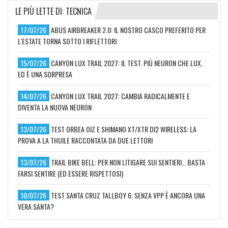
LE PIÙ LETTE DI: TECNICA
17/07/26
ABUS AIRBREAKER 2.0: IL NOSTRO CASCO PREFERITO PER
L'ESTATE TORNA SOTTO I RIFLETTORI
15/07/26
CANYON LUX TRAIL 2027: IL TEST. PIÙ NEURON CHE LUX,
ED È UNA SORPRESA
14/07/26
CANYON LUX TRAIL 2027: CAMBIA RADICALMENTE E
DIVENTA LA NUOVA NEURON
13/07/26
TEST ORBEA OIZ E SHIMANO XT/XTR DI2 WIRELESS: LA
PROVA A LA THUILE RACCONTATA DA DUE LETTORI
13/07/26
TRAIL BIKE BELL: PER NON LITIGARE SUI SENTIERI… BASTA
FARSI SENTIRE (ED ESSERE RISPETTOSI)
10/07/26
TEST SANTA CRUZ TALLBOY 6: SENZA VPP È ANCORA UNA
VERA SANTA?