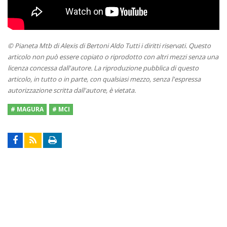
© Pianeta Mtb di Alexis di Bertoni Aldo Tutti i diritti riservati. Questo
articolo non può essere copiato o riprodotto con altri mezzi senza una
licenza concessa dall'autore. La riproduzione pubblica di questo
articolo, in tutto o in parte, con qualsiasi mezzo, senza l'espressa
autorizzazione scritta dall'autore, è vietata.
# MAGURA
# MCI