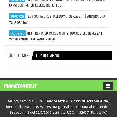
FARSI SENTIRE (ED ESSERE RISPETTOSI)
10/07/26
TEST SANTA CRUZ TALLBOY 6: SENZA VPP È ANCORA UNA
VERA SANTA?
09/07/26
MET TRENTA 3K CARBON MIPS: QUANDO LEGGEREZZA E
VENTILAZIONE LAVORANO INSIEME
TOP DEL MESE
TOP DELL'ANNO
©Copyright 1998-2026
Pianeta Mtb di Alexis di Bertoni Aldo
,
fondato il 1 marzo 1998 - Testata giornalistica iscritta al Tribunale di
Brescia nr. 3 del 26/2/2019 Iscritta al ROC nr. 32957 - Partita IVA