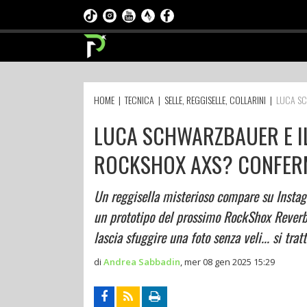
HOME
|
TECNICA
|
SELLE, REGGISELLE, COLLARINI
|
LUCA SC
LUCA SCHWARZBAUER E I
ROCKSHOX AXS? CONFERM
Un reggisella misterioso compare su Insta
un prototipo del prossimo RockShox Reverb 
lascia sfuggire una foto senza veli... si tra
di
Andrea Sabbadin
,
mer 08 gen 2025 15:29