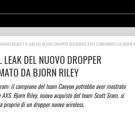
HWARZBAUER E IL LEAK DEL NUOVO DROPPER ROCKSHOX AXS? CONFERMATO DA BJORN R
L LEAK DEL NUOVO DROPPER
ATO DA BJORN RILEY
gram: il campione del team Canyon potrebbe aver mostrato
AXS. Bjorn Riley, nuovo acquisto del team Scott Sram, si
tta proprio di un dropper nuovo wireless.