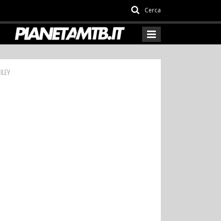
Cerca
ILEY