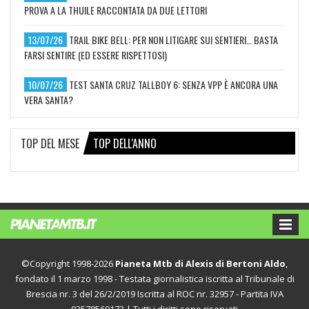
PROVA A LA THUILE RACCONTATA DA DUE LETTORI
13/07/26
TRAIL BIKE BELL: PER NON LITIGARE SUI SENTIERI… BASTA
FARSI SENTIRE (ED ESSERE RISPETTOSI)
10/07/26
TEST SANTA CRUZ TALLBOY 6: SENZA VPP È ANCORA UNA
VERA SANTA?
TOP DEL MESE
TOP DELL'ANNO
©Copyright 1998-2026
Pianeta Mtb di Alexis di Bertoni Aldo
,
fondato il 1 marzo 1998 - Testata giornalistica iscritta al Tribunale di
Brescia nr. 3 del 26/2/2019 Iscritta al ROC nr. 32957 - Partita IVA