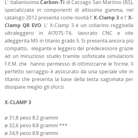
L' italianissima
Carbon-Ti
di Cazzago San Martino (BS),
specializzata in componenti di altissima gamma, nel
catalogo 2012 presenta come novità l'
X-Clamp 3
e l'
X-
Clamp QR EVO
. L' X-Clamp 3 è un collarino reggisella
ultraleggero in Al7075-T6, lavorato CNC e vite
alleggerita M5 in titanio grado 5. Si presenta ancora più
compatto, elegante e leggero del predecessore grazie
ad un minuzioso studio tramite sofisticate simulazioni
F.E.M. che hanno permesso di ottimizzarne le forme. Il
perfetto serraggio è assicurato da una speciale vite in
titanio che presenta la base della testa sagomata per
dissipare meglio gli sforzi.
X-CLAMP 3
ø 31,8 peso 8.2 grammi
ø 32,6 peso 8.8 grammi ***
ø 34,9 peso 8.8 grammi