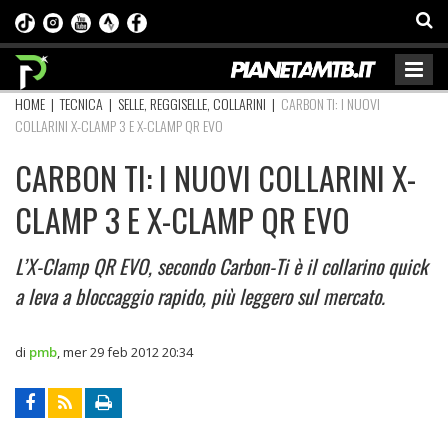
HOME
|
TECNICA
|
SELLE, REGGISELLE, COLLARINI
|
CARBON TI: I NUOVI
COLLARINI X-CLAMP 3 E X-CLAMP QR EVO
CARBON TI: I NUOVI COLLARINI X-
CLAMP 3 E X-CLAMP QR EVO
L’X-Clamp QR EVO, secondo Carbon-Ti è il collarino quick
a leva a bloccaggio rapido, più leggero sul mercato.
di
pmb
,
mer 29 feb 2012 20:34