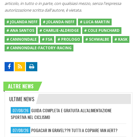
articolo, in tutto o in parte, con qualsiasi mezzo, senza l'espressa
autorizzazione scritta dall'autore, è vietata.
# JOLANDA NEFF
# JOLANDA-NEFF
# LUCA-MARTIN
# ANA SANTOS
# CHARLIE-ALDRIDGE
# COLE PUNCHARD
# CANNONDALE
# FSA
# PROLOGO
# SCHWALBE
# KASK
# CANNONDALE-FACTORY-RACING
ALTRE NEWS
ULTIME NEWS
07/08/26
GUIDA COMPLETA E GRATUITA ALL'ALIMENTAZIONE
SPORTIVA NEL CICLISMO
07/08/26
POGACAR IN GRAVEL??!! TUTTI A COPIARE VAN AERT?