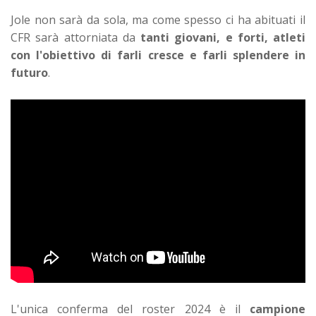
Jole non sarà da sola, ma come spesso ci ha abituati il
CFR sarà attorniata da
tanti giovani, e forti, atleti
con l'obiettivo di farli cresce e farli splendere in
futuro
.
L'unica conferma del roster 2024 è il
campione