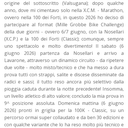
origine del sottoscritto (Valsugana); dopo qualche
anno, dove mi cimentavo solo nella X.C.M. - Marathon,
ovvero nella 100 dei Forti, in questo 2026 ho deciso di
partecipare al format (Mille Grobbe Bike Challenge)
della due giorni - ovvero 6/7 giugno, con la Nosellari
(X.C.P.) e la 100 dei Forti (Classic); comunque, sempre
uno spettacolo e molto divertimento! Il sabato (6
giugno 2026) partenza da Nosellari e arrivo a
Lavarone, attraverso un dinamico circuito - da ripetere
due volte - molto misto/tecnico e che ha messo a dura
prova tutti con strappi, salite e discese disseminate da
radici e sassi; il tutto reso ancora più selettivo dalla
pioggia caduta durante la notte precedente! Insomma,
un livello atletico di alto valore; concludo la mia prova in
9^ posizione assoluta. Domenica mattina (6 giugno
2026) pronti in griglia per la 100K - Classic, su un
percorso ormai super collaudato e da ben 30 edizioni e
con qualche variante che lo ha reso molto più tecnico e