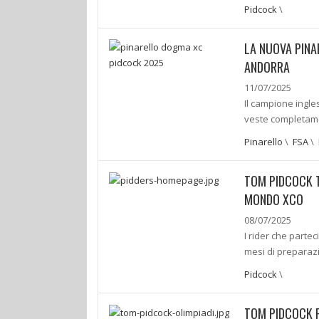
Pidcock
\
LA NUOVA PINA
ANDORRA
11/07/2025
Il campione ingl
veste completame
Pinarello
\
FSA
\
TOM PIDCOCK T
MONDO XCO
08/07/2025
I rider che partec
mesi di preparazi
Pidcock
\
TOM PIDCOCK F