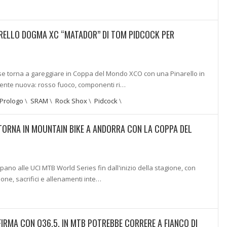
RELLO DOGMA XC “MATADOR” DI TOM PIDCOCK PER
ese torna a gareggiare in Coppa del Mondo XCO con una Pinarello in
nte nuova: rosso fuoco, componenti ri…
Prologo
\
SRAM
\
Rock Shox
\
Pidcock
\
ORNA IN MOUNTAIN BIKE A ANDORRA CON LA COPPA DEL
ipano alle UCI MTB World Series fin dall'inizio della stagione, con
one, sacrifici e allenamenti inte…
IRMA CON Q36.5, IN MTB POTREBBE CORRERE A FIANCO DI