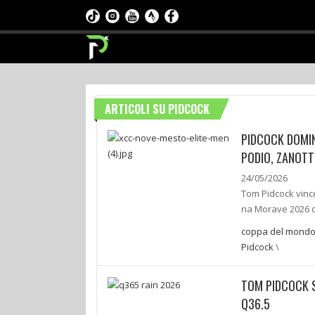
ARTICOLI SU PIDCOCK
PIDCOCK DOMIN
PODIO, ZANOTT
24/05/2026
Tom Pidcock vinc
na Morave 2026 d
coppa del mond
Pidcock
\
TOM PIDCOCK S
Q36.5