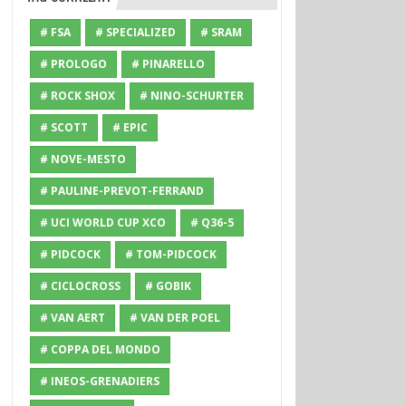
# FSA
# SPECIALIZED
# SRAM
# PROLOGO
# PINARELLO
# ROCK SHOX
# NINO-SCHURTER
# SCOTT
# EPIC
# NOVE-MESTO
# PAULINE-PREVOT-FERRAND
# UCI WORLD CUP XCO
# Q36-5
# PIDCOCK
# TOM-PIDCOCK
# CICLOCROSS
# GOBIK
# VAN AERT
# VAN DER POEL
# COPPA DEL MONDO
# INEOS-GRENADIERS