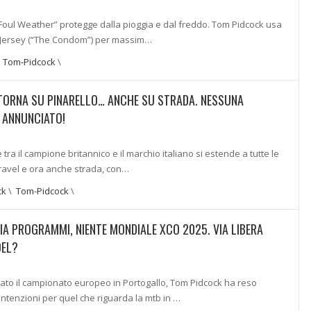
“Foul Weather” protegge dalla pioggia e dal freddo. Tom Pidcock usa
ro Jersey (“The Condom”) per massim…
\
Tom-Pidcock
\
TORNA SU PINARELLO… ANCHE SU STRADA. NESSUNA
 ANNUNCIATO!
tra il campione britannico e il marchio italiano si estende a tutte le
gravel e ora anche strada, con…
ck
\
Tom-Pidcock
\
A PROGRAMMI, NIENTE MONDIALE XCO 2025. VIA LIBERA
OEL?
to il campionato europeo in Portogallo, Tom Pidcock ha reso
intenzioni per quel che riguarda la mtb in …