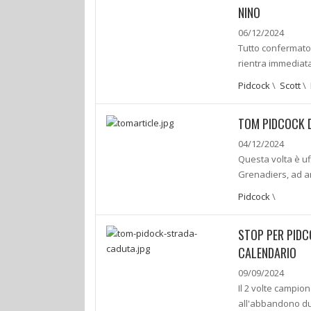
NINO
06/12/2024
Tutto confermato,
rientra immediata
Pidcock
\
Scott
\
TOM PIDCOCK DI
04/12/2024
Questa volta è uf
Grenadiers, ad an
Pidcock
\
STOP PER PIDC
CALENDARIO
09/09/2024
Il 2 volte campio
all'abbandono dur