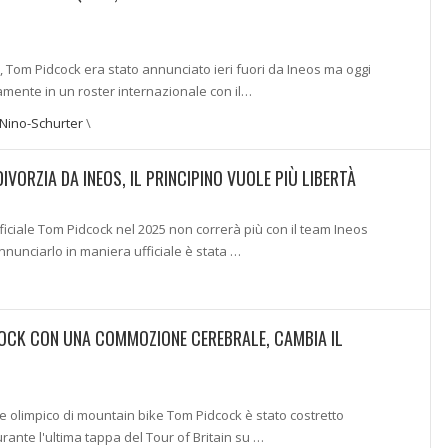
 Tom Pidcock era stato annunciato ieri fuori da Ineos ma oggi
mente in un roster internazionale con il…
Nino-Schurter
\
VORZIA DA INEOS, IL PRINCIPINO VUOLE PIÙ LIBERTÀ
ficiale Tom Pidcock nel 2025 non correrà più con il team Ineos
nunciarlo in maniera ufficiale è stata …
OCK CON UNA COMMOZIONE CEREBRALE, CAMBIA IL
ne olimpico di mountain bike Tom Pidcock è stato costretto
ante l'ultima tappa del Tour of Britain su …