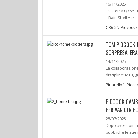
16/11/2025
Il sistema Q36.5 
il Rain Shell Ae
Q36-5
\
Pidcock
TOM PIDCOCK 
SORPRESA, ERA
14/11/2025
La collaborazione 
discipline: MTB, 
Pinarello
\
Pidco
PIDCOCK CAMBI
PER VAN DER P
28/07/2025
Dopo aver domina
pubbliche le sue 