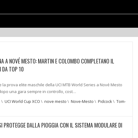
A A NOVÉ MESTO: MARTIN E COLOMBO COMPLETANO IL
I DA TOP 10
e la prova elite maschile della UCI MTB World Series a Nové Mesto
opo una gara sempre in controllo, cost…
o
\
UCI World Cup XCO
\
nove mesto
\
Nove-Mesto
\
Pidcock
\
Tom-
I PROTEGGE DALLA PIOGGIA CON IL SISTEMA MODULARE DI