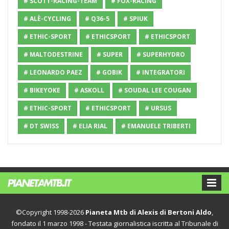
# SCOTT-RACING-TEAM
# FOX-RACING
# ALÈ-CYCLING
# Q36-5
# SPIUK
# ETHIC-SPORT
# ETHICSPORT
# ETHICSPORT
# MALTODESTRINE
# SUPER
# SUPERHYDRO
# LEONARDO PAEZ
# GOBIK
# INTEGRATORI
# BIKEYOKE
# ASKOLL
# SOUDAL LEE COUGAN
# ETHIC-SPORT
# ETHICSPORT
# URSUS
# DT SWISS
# ELIA RIAL
# EMANUELE TRIBERTI
©Copyright 1998-2026
Pianeta Mtb di Alexis di Bertoni Aldo
,
fondato il 1 marzo 1998 - Testata giornalistica iscritta al Tribunale di