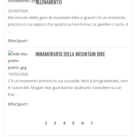
ALLENAMENTO
22/02/2026
Nel mondo delle gare di mountain bike e gravel c’è un momento
preciso in cui capisci che qualcosa non torna. Le gambe ci sono, il
…
EthicSport
\
INNAMORARSI DELLA MOUNTAIN BIKE
10/02/2026
C’è un momento preciso in cui succede. Non è programmato, non
è razionale. Magari stai guardando qualcuno scendere su un
trai…
EthicSport
\
2
3
4
5
6
7