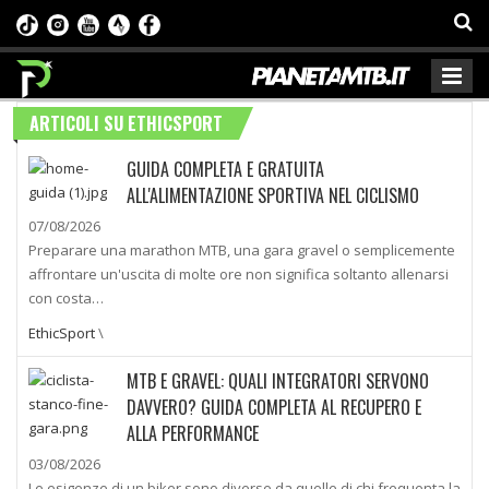
ARTICOLI SU ETHICSPORT
GUIDA COMPLETA E GRATUITA
ALL'ALIMENTAZIONE SPORTIVA NEL CICLISMO
07/08/2026
Preparare una marathon MTB, una gara gravel o semplicemente
affrontare un'uscita di molte ore non significa soltanto allenarsi
con costa…
EthicSport
\
MTB E GRAVEL: QUALI INTEGRATORI SERVONO
DAVVERO? GUIDA COMPLETA AL RECUPERO E
ALLA PERFORMANCE
03/08/2026
Le esigenze di un biker sono diverse da quelle di chi frequenta la