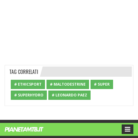
TAG CORRELATI
# ETHICSPORT
# MALTODESTRINE
# SUPER
# SUPERHYDRO
# LEONARDO PAEZ