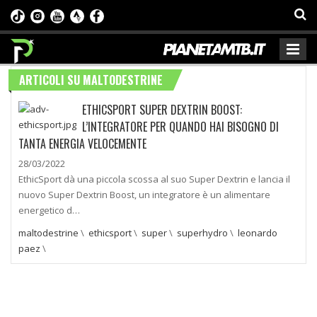
ARTICOLI SU MALTODESTRINE
ETHICSPORT SUPER DEXTRIN BOOST:
L’INTEGRATORE PER QUANDO HAI BISOGNO DI
TANTA ENERGIA VELOCEMENTE
28/03/2022
EthicSport dà una piccola scossa al suo Super Dextrin e lancia il
nuovo Super Dextrin Boost, un integratore è un alimentare
energetico d…
maltodestrine
\
ethicsport
\
super
\
superhydro
\
leonardo
paez
\