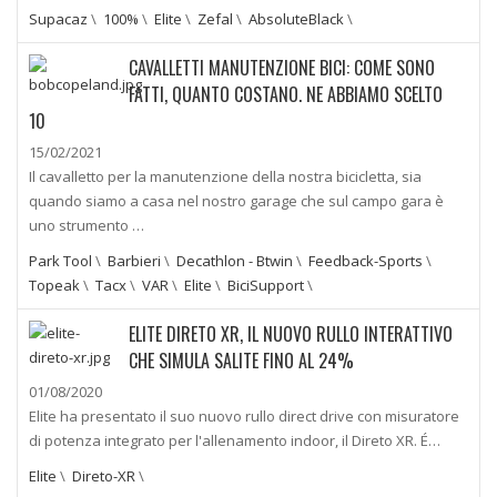
Supacaz
\
100%
\
Elite
\
Zefal
\
AbsoluteBlack
\
CAVALLETTI MANUTENZIONE BICI: COME SONO
FATTI, QUANTO COSTANO. NE ABBIAMO SCELTO
10
15/02/2021
Il cavalletto per la manutenzione della nostra bicicletta, sia
quando siamo a casa nel nostro garage che sul campo gara è
uno strumento …
Park Tool
\
Barbieri
\
Decathlon - Btwin
\
Feedback-Sports
\
Topeak
\
Tacx
\
VAR
\
Elite
\
BiciSupport
\
ELITE DIRETO XR, IL NUOVO RULLO INTERATTIVO
CHE SIMULA SALITE FINO AL 24%
01/08/2020
Elite ha presentato il suo nuovo rullo direct drive con misuratore
di potenza integrato per l'allenamento indoor, il Direto XR. É…
Elite
\
Direto-XR
\