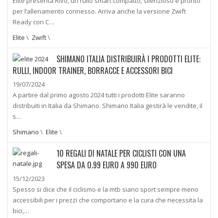
Elite presenta Rivo, un rullo smart compatto, silenzioso e pronto
per l’allenamento connesso. Arriva anche la versione Zwift
Ready con C…
Elite
\
Zwift
\
SHIMANO ITALIA DISTRIBUIRÀ I PRODOTTI ELITE:
RULLI, INDOOR TRAINER, BORRACCE E ACCESSORI BICI
19/07/2024
A partire dal primo agosto 2024 tutti i prodotti Elite saranno
distribuiti in Italia da Shimano. Shimano Italia gestirà le vendite, il
s…
Shimano
\
Elite
\
10 REGALI DI NATALE PER CICLISTI CON UNA
SPESA DA 0.99 EURO A 990 EURO
15/12/2023
Spesso si dice che il ciclismo e la mtb siano sport sempre meno
accessibili per i prezzi che comportano e la cura che necessita la
bici,…