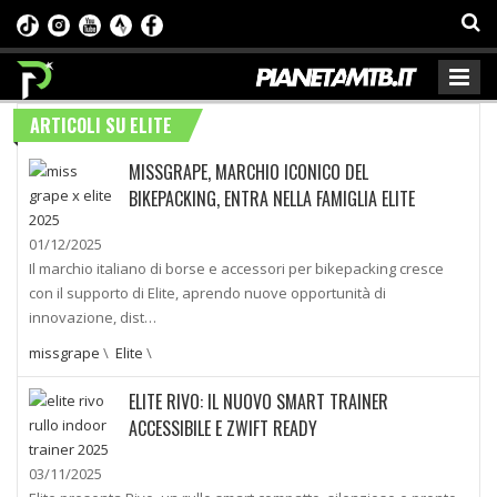
ARTICOLI SU ELITE
MISSGRAPE, MARCHIO ICONICO DEL
BIKEPACKING, ENTRA NELLA FAMIGLIA ELITE
01/12/2025
Il marchio italiano di borse e accessori per bikepacking cresce
con il supporto di Elite, aprendo nuove opportunità di
innovazione, dist…
missgrape
\
Elite
\
ELITE RIVO: IL NUOVO SMART TRAINER
ACCESSIBILE E ZWIFT READY
03/11/2025