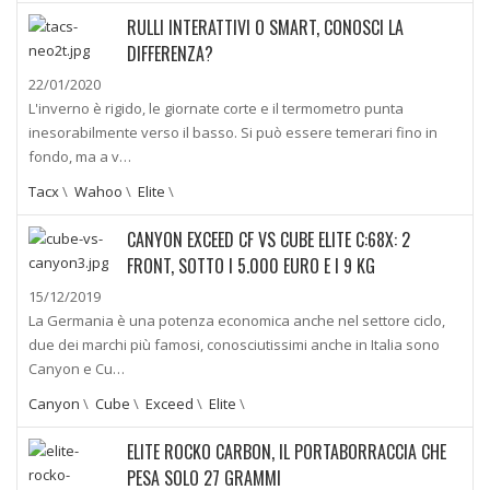
RULLI INTERATTIVI O SMART, CONOSCI LA
DIFFERENZA?
22/01/2020
L'inverno è rigido, le giornate corte e il termometro punta
inesorabilmente verso il basso. Si può essere temerari fino in
fondo, ma a v…
Tacx
\
Wahoo
\
Elite
\
CANYON EXCEED CF VS CUBE ELITE C:68X: 2
FRONT, SOTTO I 5.000 EURO E I 9 KG
15/12/2019
La Germania è una potenza economica anche nel settore ciclo,
due dei marchi più famosi, conosciutissimi anche in Italia sono
Canyon e Cu…
Canyon
\
Cube
\
Exceed
\
Elite
\
ELITE ROCKO CARBON, IL PORTABORRACCIA CHE
PESA SOLO 27 GRAMMI