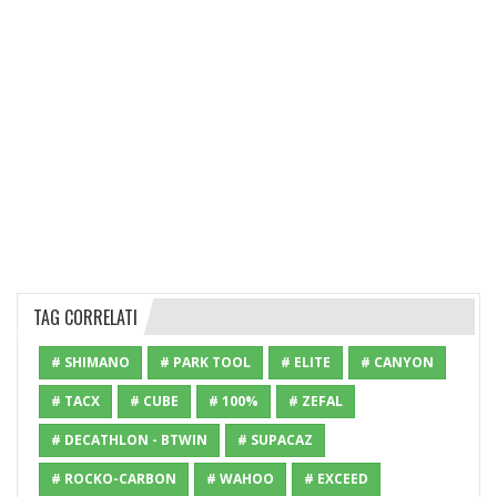
TAG CORRELATI
# SHIMANO
# PARK TOOL
# ELITE
# CANYON
# TACX
# CUBE
# 100%
# ZEFAL
# DECATHLON - BTWIN
# SUPACAZ
# ROCKO-CARBON
# WAHOO
# EXCEED