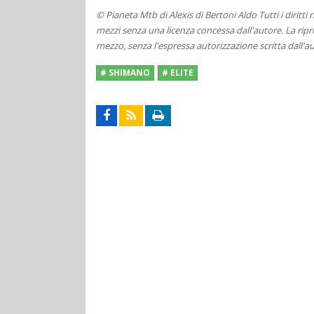
© Pianeta Mtb di Alexis di Bertoni Aldo Tutti i diritti
mezzi senza una licenza concessa dall'autore. La ripro
mezzo, senza l'espressa autorizzazione scritta dall'au
# SHIMANO
# ELITE