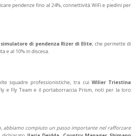
icare pendenze fino al 24%, connettività WiFi e piedini per
.
l
simulatore di pendenza Rizer di Elite
, che permette di
lita e al 10% in discesa.
molte squadre professionistiche, tra cui
Wilier Triestina
 Fly e Fly Team e il portaborraccia Prism, noti per la loro
olio, abbiamo compiuto un passo importante nel rafforzare
a dichiarato
Ilaria Deidda, Country Manager Shimano