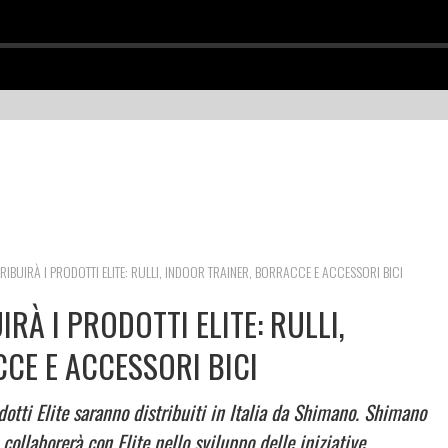
RIBUIRÀ I PRODOTTI ELITE: RULLI, INDOOR TRAINER, BORRACCE E ACCESSORI BICI
RÀ I PRODOTTI ELITE: RULLI,
CE E ACCESSORI BICI
dotti Elite saranno distribuiti in Italia da Shimano. Shimano
 e collaborerà con Elite nello sviluppo delle iniziative