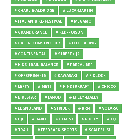
# CHARLIE-ALDRIDGE
# LUCA-MARTIN
# ITALIAN-BIKE-FESTIVAL
# MEGAMO
# GRANDURANCE
# RED-POISON
# GREEN-CONSTRICTOR
# FOX-RACING
# CONTINENTAL
# STREET+_JR
# KIDS-TRAIL-BALANCE
# PRECALIBER
# OFFSPRING-16
# KAWASAKI
# FIDLOCK
# LEFTY
# METI
# KINDERKRAFT
# CHICCO
# BIKESTAR
# JANOD
# MILLY-MALLY
# LEGNOLAND
# STRIDER
# BRN
# VOLA-50
# DJI
# HABIT
# GEMINI
# RIDLEY
# TQ
# TRAIL
# FEEDBACK-SPORTS
# SCALPEL-SE