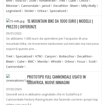
BRN
\
Vola-50
\
Scott
\
Kinderkraft
\
Trek
\
Cube
\
Chicco
\
Bikestar
\
Cannondale
\
Janod
\
Decathlon - Btwin
\
Milly-Mally
\
Legnoland
\
Strider
\
Orbea
\
Specialized
\
15 MOUNTAIN BIKE DA 1000 EURO | MODELLI |
PREZZO | DIFFERENZE
03/01/2022
Se abbiamo 1.000 euro da spendere per l'acquisto di una
mountain bike, ne troveremo tantissime sul mercato ma nessuna
esporrà questo pre…
Trek
\
Specialized
\
KTM
\
Canyon
\
Bottecchia
\
Decathlon -
Btwin
\
Cube
\
BMC
\
Merida
\
Whistle
\
Orbea
\
Focus
\
Scott
\
Cannondale
\
PROTOTIPO FULL CANNONDALE USATO IN
SUDAFRICA, NUOVE IMMAGINI
07/02/2020
Giovedì sera vi abbiamo segnalato che in Sudafrica il
Cannondale Factory Racing team sta facendo correre i propri top
riders con una ful…