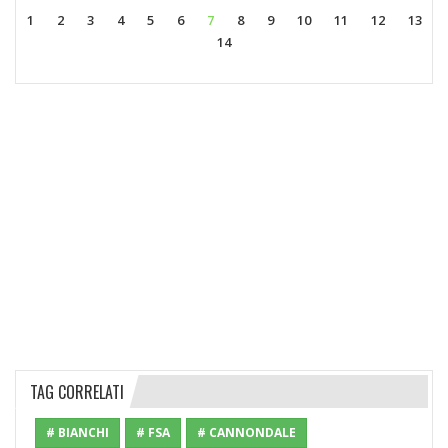
1
2
3
4
5
6
7
8
9
10
11
12
13
14
TAG CORRELATI
# BIANCHI
# FSA
# CANNONDALE