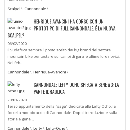
Scalpel
\
Cannondale
\
HENRIQUE AVANCINI HA CORSO CON UN
PROTOTIPO DI FULL CANNONDALE. É LA NUOVA
SCALPEL?
06/02/2020
Il Sudafrica sembra il posto scelto dai big brand del settore
mountain bike per testare sui campi di gara le ultime loro novità.
Nel feb…
Cannondale
\
Henrique-Avancini
\
CANNONDALE LEFTY OCHO SPIEGATA BENE #3: LA
PARTE IDRAULICA
20/01/2020
Terzo appuntamento della "saga" dedicata alla Lefty Ocho, la
forcella monobraccio di Cannondale. Dopo l'introduzione sulla
storia e gene…
Cannondale
\
Lefty
\
Lefty-Ocho
\