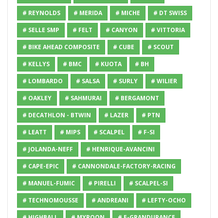
# REYNOLDS
# MERIDA
# MICHE
# DT SWISS
# SELLE SMP
# FELT
# CANYON
# VITTORIA
# BIKE AHEAD COMPOSITE
# CUBE
# SCOUT
# KELLYS
# BMC
# KUOTA
# BH
# LOMBARDO
# SALSA
# SURLY
# WILIER
# OAKLEY
# SAHMURAI
# BERGAMONT
# DECATHLON - BTWIN
# LAZER
# PTN
# LEATT
# MIPS
# SCALPEL
# F-SI
# JOLANDA-NEFF
# HENRIQUE-AVANCINI
# CAPE-EPIC
# CANNONDALE-FACTORY-RACING
# MANUEL-FUMIC
# PIRELLI
# SCALPEL-SI
# TECHNOMOUSSE
# ANDREANI
# LEFTY-OCHO
# HIGHBALL
# MYROON
# E-GRANDURANCE