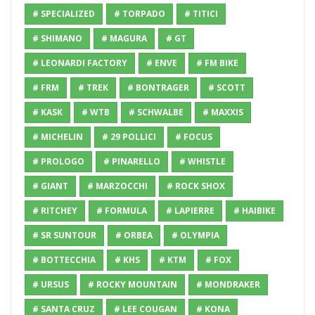
# SPECIALIZED
# TORPADO
# TITICI
# SHIMANO
# MAGURA
# GT
# LEONARDI FACTORY
# ENVE
# FM BIKE
# FRM
# TREK
# BONTRAGER
# SCOTT
# KASK
# WTB
# SCHWALBE
# MAXXIS
# MICHELIN
# 29 POLLICI
# FOCUS
# PROLOGO
# PINARELLO
# WHISTLE
# GIANT
# MARZOCCHI
# ROCK SHOX
# RITCHEY
# FORMULA
# LAPIERRE
# HAIBIKE
# SR SUNTOUR
# ORBEA
# OLYMPIA
# BOTTECCHIA
# KHS
# KTM
# FOX
# URSUS
# ROCKY MOUNTAIN
# MONDRAKER
# SANTA CRUZ
# LEE COUGAN
# KONA