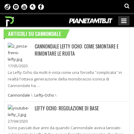
ARTICOLI SU CANNONDALE
CANNONDALE LEFTY OCHO: COME SMONTARE E
RIMONTARE LE RUOTA
17/05/2020
La Lefty Ocho da molti è vista come una forcella "complicata" in
realtà l'ottava generazione della monobraccio iconica di
Cannondale ha …
Cannondale
\
Lefty-Ocho
\
LEFTY OCHO: REGOLAZIONE DI BASE
27/04/2020
Sono passati due anni da quando Cannondale aveva lanciato