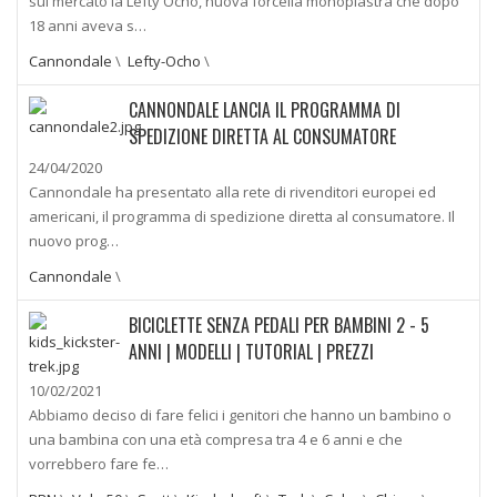
sul mercato la Lefty Ocho, nuova forcella monopiastra che dopo
18 anni aveva s…
Cannondale
\
Lefty-Ocho
\
CANNONDALE LANCIA IL PROGRAMMA DI
SPEDIZIONE DIRETTA AL CONSUMATORE
24/04/2020
Cannondale ha presentato alla rete di rivenditori europei ed
americani, il programma di spedizione diretta al consumatore. Il
nuovo prog…
Cannondale
\
BICICLETTE SENZA PEDALI PER BAMBINI 2 - 5
ANNI | MODELLI | TUTORIAL | PREZZI
10/02/2021
Abbiamo deciso di fare felici i genitori che hanno un bambino o
una bambina con una età compresa tra 4 e 6 anni e che
vorrebbero fare fe…