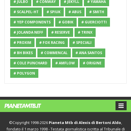
# JULBO
# CONWAY
# JEKYLL
# YAMAHA
# SCALPEL-HT
# SPIUK
# ABUS
# SMITH
# YEP COMPONENTS
# GOBIK
# GUERCIOTTI
# JOLANDA NEFF
# RESERVE
# TRINX
# PROXIM
# FOX RACING
# SPECIALI
# BH BIKES
# COMMENCAL
# ANA SANTOS
# COLE PUNCHARD
# AMFLOW
# ORIGINE
# POLYGON
©Copyright 1998-2026
Pianeta Mtb di Alexis di Bertoni Aldo
,
fondato il 1 marzo 1998 - Testata giornalistica iscritta al Tribunale di