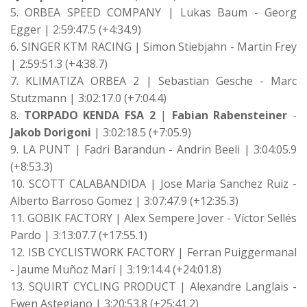
5. ORBEA SPEED COMPANY | Lukas Baum - Georg
Egger | 2:59:47.5 (+4:34.9)
6. SINGER KTM RACING | Simon Stiebjahn - Martin Frey
| 2:59:51.3 (+4:38.7)
7. KLIMATIZA ORBEA 2 | Sebastian Gesche - Marc
Stutzmann | 3:02:17.0 (+7:04.4)
8.
TORPADO KENDA FSA 2
|
Fabian Rabensteiner
-
Jakob Dorigoni
| 3:02:18.5 (+7:05.9)
9. LA PUNT | Fadri Barandun - Andrin Beeli | 3:04:05.9
(+8:53.3)
10. SCOTT CALABANDIDA | Jose Maria Sanchez Ruiz -
Alberto Barroso Gomez | 3:07:47.9 (+12:35.3)
11. GOBIK FACTORY | Alex Sempere Jover - Víctor Sellés
Pardo | 3:13:07.7 (+17:55.1)
12. ISB CYCLISTWORK FACTORY | Ferran Puiggermanal
- Jaume Muñoz Marí | 3:19:14.4 (+24:01.8)
13. SQUIRT CYCLING PRODUCT | Alexandre Langlais -
Ewen Astegiano | 3:20:53.8 (+25:41.2)