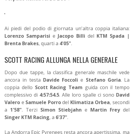
Ai piedi del podio di giornata un'altra coppia italiana:
Lorenzo Samparisi
e
Jacopo Billi
del
KTM Spada |
Brenta Brakes
, quarti a
4'05"
.
SCOTT RACING ALLUNGA NELLA GENERALE
Dopo due tappe, la classifica generale maschile vede
ancora in testa
Davide Foccoli
e
Stefano Goria
. La
coppia dello
Scott Racing Team
guida con il tempo
complessivo di
4:57:54.5
. Alle loro spalle ci sono
David
Valero
e
Samuele Porro
del
Klimatiza Orbea
, secondi
a
1'58"
. Terzi
Simon Stiebjahn
e
Martin Frey
del
Singer KTM Racing
, a
6'37"
.
La Andorra Epic Pyrenees resta ancora apertissima, ma