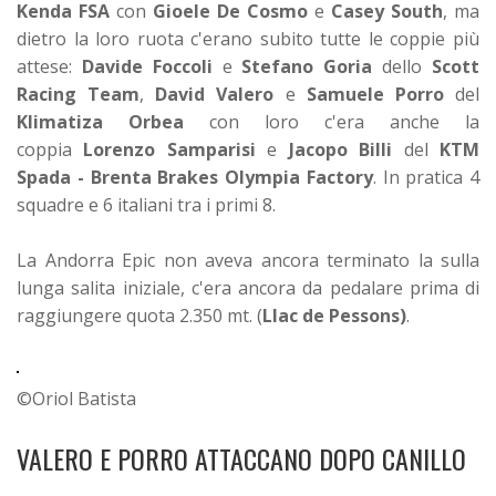
Kenda FSA
con
Gioele De Cosmo
e
Casey South
, ma
dietro la loro ruota c'erano subito tutte le coppie più
attese:
Davide Foccoli
e
Stefano Goria
dello
Scott
Racing Team
,
David Valero
e
Samuele Porro
del
Klimatiza Orbea
con loro c'era anche la
coppia
Lorenzo Samparisi
e
Jacopo Billi
del
KTM
Spada - Brenta Brakes
Olympia Factory
. In pratica 4
squadre e 6 italiani tra i primi 8.
La Andorra Epic non aveva ancora terminato la sulla
lunga salita iniziale, c'era ancora da pedalare prima di
raggiungere quota 2.350 mt. (
Llac de Pessons)
.
©Oriol Batista
VALERO E PORRO ATTACCANO DOPO CANILLO