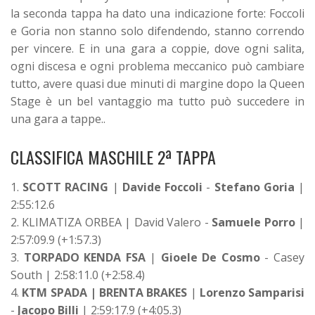
la seconda tappa ha dato una indicazione forte: Foccoli
e Goria non stanno solo difendendo, stanno correndo
per vincere. E in una gara a coppie, dove ogni salita,
ogni discesa e ogni problema meccanico può cambiare
tutto, avere quasi due minuti di margine dopo la Queen
Stage è un bel vantaggio ma tutto può succedere in
una gara a tappe..
CLASSIFICA MASCHILE 2ª TAPPA
1.
SCOTT RACING
|
Davide Foccoli
-
Stefano Goria
|
2:55:12.6
2. KLIMATIZA ORBEA | David Valero -
Samuele Porro
|
2:57:09.9 (+1:57.3)
3.
TORPADO KENDA FSA
|
Gioele De Cosmo
- Casey
South | 2:58:11.0 (+2:58.4)
4.
KTM SPADA | BRENTA BRAKES
|
Lorenzo Samparisi
-
Jacopo Billi
| 2:59:17.9 (+4:05.3)