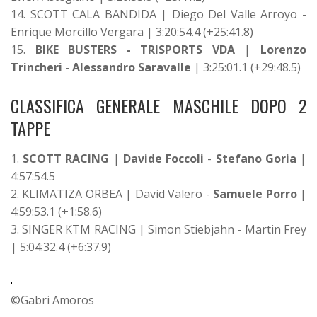
14. SCOTT CALA BANDIDA | Diego Del Valle Arroyo -
Enrique Morcillo Vergara | 3:20:54.4 (+25:41.8)
15.
BIKE BUSTERS - TRISPORTS VDA
|
Lorenzo
Trincheri
-
Alessandro Saravalle
| 3:25:01.1 (+29:48.5)
CLASSIFICA GENERALE MASCHILE DOPO 2
TAPPE
1.
SCOTT RACING
|
Davide Foccoli
-
Stefano Goria
|
4:57:54.5
2. KLIMATIZA ORBEA | David Valero -
Samuele Porro
|
4:59:53.1 (+1:58.6)
3. SINGER KTM RACING | Simon Stiebjahn - Martin Frey
| 5:04:32.4 (+6:37.9)
©Gabri Amoros