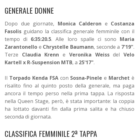
GENERALE DONNE
Dopo due giornate,
Monica Calderon
e
Costanza
Fasolis
guidano la classifica generale femminile con il
tempo di
6:35:20.5
. Alle loro spalle ci sono
Maria
Zarantonello
e
Chrystelle Baumann
, seconde a
7'19"
.
Terze
Claudia Krenn
e
Veronika Weiss
del
Velo
Kartell x R-Suspension MTB
, a
25'17"
.
Il
Torpado Kenda FSA
con
Sosna-Pinele
e
Marchet
è
risalito fino al quinto posto della generale, ma paga
ancora il tempo perso nella prima tappa. La risposta
nella Queen Stage, però, è stata importante: la coppia
ha lottato davanti fin dalla prima salita e ha chiuso
seconda di giornata.
CLASSIFICA FEMMINILE 2ª TAPPA