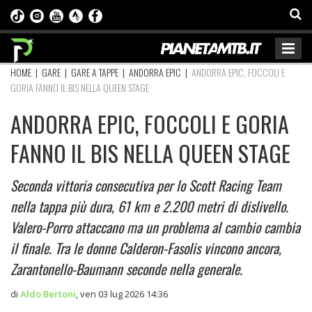
HOME
|
GARE
|
GARE A TAPPE
|
ANDORRA EPIC
|
ANDORRA EPIC, FOCCOLI E
GORIA FANNO IL BIS NELLA QUEEN STAGE
ANDORRA EPIC, FOCCOLI E GORIA
FANNO IL BIS NELLA QUEEN STAGE
Seconda vittoria consecutiva per lo Scott Racing Team
nella tappa più dura, 61 km e 2.200 metri di dislivello.
Valero-Porro attaccano ma un problema al cambio cambia
il finale. Tra le donne Calderon-Fasolis vincono ancora,
Zarantonello-Baumann seconde nella generale.
di
Aldo Bertoni
,
ven 03 lug 2026 14:36