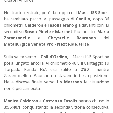
Nel tratto centrale, però, la coppia del
Massi ISB Sport
ha cambiato passo. Al passaggio di
Canillo
, dopo 36
chilometri,
Calderon
e
Fasolis
erano già davanti con 43
secondi su
Sosna-Pinele
e
Marchet
. Più indietro
Maria
Zarantonello
e
Chrystelle Baumann
del
Metallurgica Veneta Pro - Next Ride
, terze.
Sulla salita verso il
Coll d'Ordino
, il Massi ISB Sport ha
poi allungato ancora. Al chilometro 48,8 il vantaggio su
Torpado Kenda FSA era salito a
2'30"
, mentre
Zarantonello e Baumann restavano in terza posizione.
Nella discesa finale verso
La Massana
la situazione
non è più cambiata.
Monica Calderon
e
Costanza Fasolis
hanno chiuso in
3:56:40.1
, conquistando la seconda vittoria consecutiva.