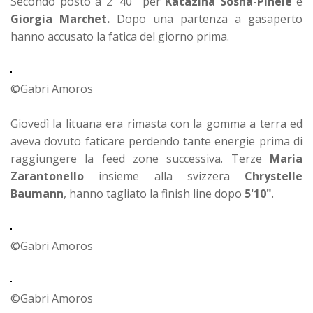
Secondo posto a 2' 40'' per
Katazina Sosna-Pinele
e
Giorgia Marchet.
Dopo una partenza a gasaperto
hanno accusato la fatica del giorno prima.
©Gabri Amoros
Giovedì la lituana era rimasta con la gomma a terra ed
aveva dovuto faticare perdendo tante energie prima di
raggiungere la feed zone successiva. Terze
Maria
Zarantonello
insieme alla svizzera
Chrystelle
Baumann
, hanno tagliato la finish line dopo
5'10"
.
©Gabri Amoros
©Gabri Amoros