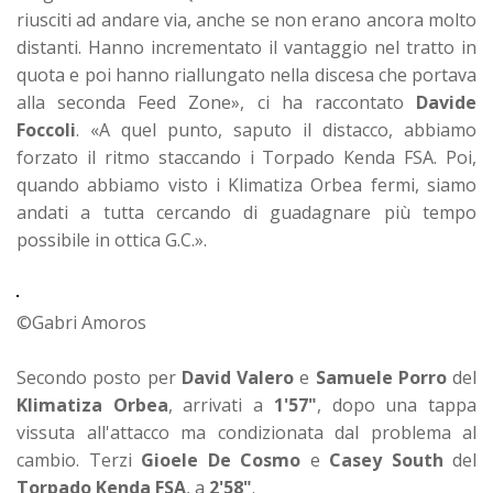
riusciti ad andare via, anche se non erano ancora molto
distanti. Hanno incrementato il vantaggio nel tratto in
quota e poi hanno riallungato nella discesa che portava
alla seconda Feed Zone», ci ha raccontato
Davide
Foccoli
. «A quel punto, saputo il distacco, abbiamo
forzato il ritmo staccando i Torpado Kenda FSA. Poi,
quando abbiamo visto i Klimatiza Orbea fermi, siamo
andati a tutta cercando di guadagnare più tempo
possibile in ottica G.C.».
©Gabri Amoros
Secondo posto per
David Valero
e
Samuele Porro
del
Klimatiza Orbea
, arrivati a
1'57"
, dopo una tappa
vissuta all'attacco ma condizionata dal problema al
cambio. Terzi
Gioele De Cosmo
e
Casey South
del
Torpado Kenda FSA
, a
2'58"
.