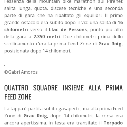
l'essenza della mountain bike marathon sui Pirenei:
salita lunga, quota, discese tecniche e una seconda
parte di gara che ha ribaltato gli equilibri. Il primo
grande ostacolo era subito dopo il via: una salita di
16
chilometri
verso il
Llac de Pessons
, punto più alto
della gara a
2.350 metri
. Due chilometri prima dello
scollinamento c'era la prima Feed Zone di
Grau Roig
,
posizionata dopo 14 chilometri.
©Gabri Amoros
QUATTRO SQUADRE INSIEME ALLA PRIMA
FEED ZONE
La tappa è partita subito gasaperto, ma alla prima Feed
Zone di
Grau Roig
, dopo 14 chilometri, la corsa era
ancora apertissima. In testa era transitato il
Torpado