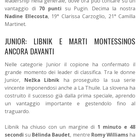
leadership nella generale, dove ora può contare su un
vantaggio di
70 punti
su Pugin. Decima la nostra
Nadine Ellecosta
, 19° Clarissa Carzoglio, 21° Camilla
Martinet.
JUNIOR: LIBNIK E MARTI MONTESSINOS
ANCORA DAVANTI
Nelle categorie Junior il copione ha confermato il
grande momento dei leader di classifica. Tra le donne
Junior,
Nežka Libnik
ha proseguito la sua serie
vincente imponendosi anche a La Thuile. La slovena ha
costruito il successo già dalla prima speciale, aprendo
un vantaggio importante e gestendolo fino al
traguardo.
Libnik ha chiuso con un margine di
1 minuto e 48
secondi
su
Bélinda Baudet
, mentre
Romy Williams
ha