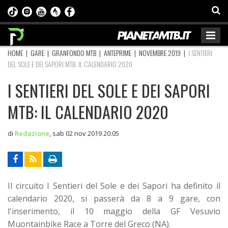
HOME
|
GARE
|
GRANFONDO MTB
|
ANTEPRIME
|
NOVEMBRE 2019
|
I SENTIERI
DEL SOLE E DEI SAPORI MTB: IL CALENDARIO 2020
I SENTIERI DEL SOLE E DEI SAPORI
MTB: IL CALENDARIO 2020
di
Redazione
,
sab 02 nov 2019 20:05
Il circuito I Sentieri del Sole e dei Sapori ha definito il
calendario 2020, si passerà da 8 a 9 gare, con
l'inserimento, il 10 maggio della GF Vesuvio
Muontainbike Race a Torre del Greco (NA).