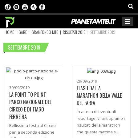
HOME
|
GARE
|
GRANFONDO MTB
|
RISULTATI 2019
|
SETTEMBRE 2019
SETTEMBRE 2019
29/09/2019
FLASH DALLA
30/09/2019
LA POINT TO POINT
MARATHON DELLA VALLE
PARCO NAZIONALE DEL
DEL FARFA
CIRCEO È DI TIAGO
In attesa di eventuali
FERREIRA
reportage, vi anticipiamo i
risultati della marathon
Bellissima festa al Circeo
che questa mattina s…
per la seconda edizione