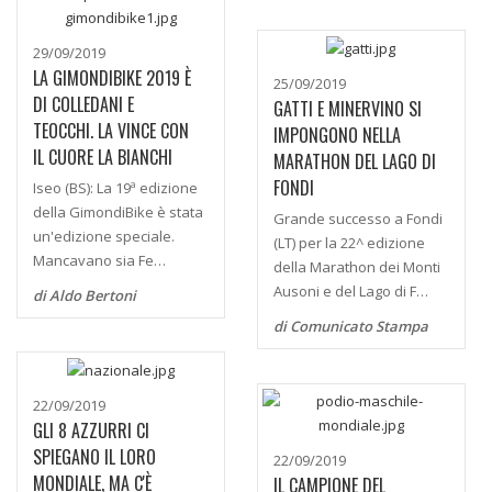
29/09/2019
LA GIMONDIBIKE 2019 È
25/09/2019
DI COLLEDANI E
GATTI E MINERVINO SI
TEOCCHI. LA VINCE CON
IMPONGONO NELLA
IL CUORE LA BIANCHI
MARATHON DEL LAGO DI
FONDI
Iseo (BS): La 19ª edizione
della GimondiBike è stata
Grande successo a Fondi
un'edizione speciale.
(LT) per la 22^ edizione
Mancavano sia Fe…
della Marathon dei Monti
Ausoni e del Lago di F…
di Aldo Bertoni
di Comunicato Stampa
22/09/2019
GLI 8 AZZURRI CI
SPIEGANO IL LORO
22/09/2019
MONDIALE, MA C'È
IL CAMPIONE DEL