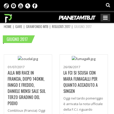
HOME
|
GARE
|
GRANFONDO MTB
|
RISULTATI 2017
|
GIUGNO 2017
GIUGNO 2017
01/07/2017
26/06/2017
ALLA MB RACE IN
LA FCI SI SCUSA CON
FRANCIA, DOPO 140KM,
MARA FUMAGALLI PER
FANGO E FREDDO,
QUANTO ACCADUTO A
DANIELE MENSI SALE SUL
SINGEN
TERZO GRADINO DEL
Oggi nel tardo pomeriggio
PODIO
è arrivata la nota ufficiale
della F.C.I. riguardo
Combloux (Francia): Oggi