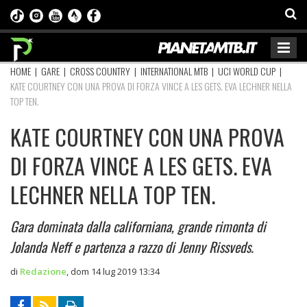
HOME
|
GARE
|
CROSS COUNTRY
|
INTERNATIONAL MTB
|
UCI WORLD CUP
|
KATE COURTNEY CON UNA PROVA DI FORZA VINCE A LES GETS. EVA LECHNER NELLA
TOP TEN.
KATE COURTNEY CON UNA PROVA
DI FORZA VINCE A LES GETS. EVA
LECHNER NELLA TOP TEN.
Gara dominata dalla californiana, grande rimonta di
Jolanda Neff e partenza a razzo di Jenny Rissveds.
di
Redazione
,
dom 14 lug 2019 13:34