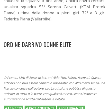
chiudere la squadra a fine anno, Chiara dovrà cercarsi
un'altra squadra. 53ª Serena Calvetti (KTM Protek
Dama) ultima delle donne a pieni giri. 72ª a 3 giri
Federica Piana (Vallerbike).
ORDINE D'ARRIVO DONNE ELITE
© Pianeta Mtb di Alexis di Bertoni Aldo Tutti i diritti riservati. Questo
articolo non può essere copiato o riprodotto con altri mezzi senza una
licenza concessa dall'autore. La riproduzione pubblica di questo
articolo, in tutto o in parte, con qualsiasi mezzo, senza l'espressa
autorizzazione scritta dall'autore, è vietata.
# LES-GETS
# KATE-COURTNEY
# JOLANDA-NEFF