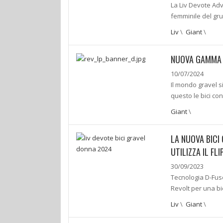
La Liv Devote Ad
femminile del gr
Liv
\
Giant
\
NUOVA GAMMA G
10/07/2024
Il mondo gravel s
questo le bici co
Giant
\
LA NUOVA BICI
UTILIZZA IL FL
30/09/2023
Tecnologia D-Fuse
Revolt per una bi
Liv
\
Giant
\