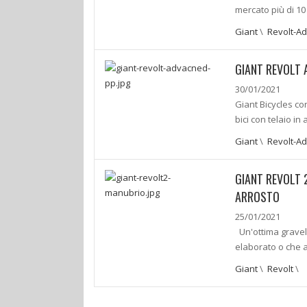
mercato più di 10
Giant
\
Revolt-A
GIANT REVOLT 
30/01/2021
Giant Bicycles con
bici con telaio i
Giant
\
Revolt-A
GIANT REVOLT 
ARROSTO
25/01/2021
Un'ottima gravel
elaborato o che at
Giant
\
Revolt
\