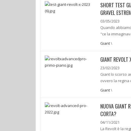
SHORT TEST GI
GRAVEL ESTRE
03/05/2023
Quando abbiamo v
"ce la immaginav
Giant
\
GIANT REVOLT 
23/02/2023
Giant lo scorso a
ovvero la regina 
Giant
\
NUOVA GIANT R
CORTA?
04/11/2021
La Revolt è la reg