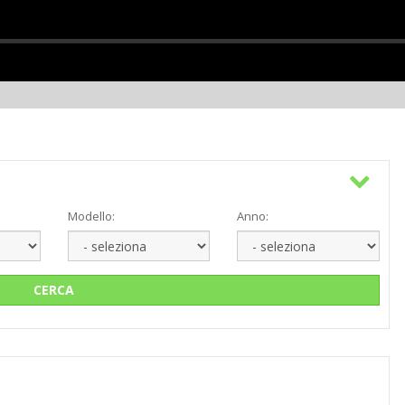
Modello:
Anno:
CERCA